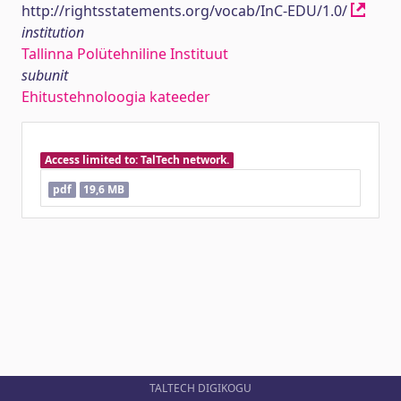
http://rightsstatements.org/vocab/InC-EDU/1.0/
institution
Tallinna Polütehniline Instituut
subunit
Ehitustehnoloogia kateeder
Access limited to: TalTech network.
pdf
19,6 MB
TALTECH DIGIKOGU