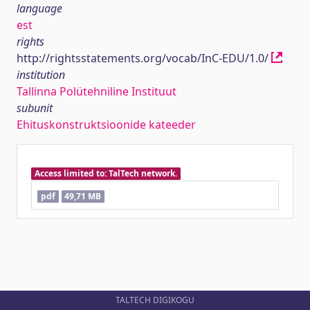
language
est
rights
http://rightsstatements.org/vocab/InC-EDU/1.0/
institution
Tallinna Polütehniline Instituut
subunit
Ehituskonstruktsioonide kateeder
Access limited to: TalTech network.
pdf
49,71 MB
TALTECH DIGIKOGU