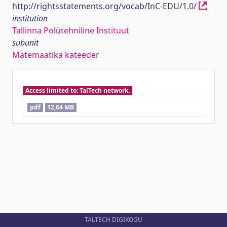
http://rightsstatements.org/vocab/InC-EDU/1.0/
institution
Tallinna Polütehniline Instituut
subunit
Matemaatika kateeder
Access limited to: TalTech network.
pdf
12,64 MB
TALTECH DIGIKOGU