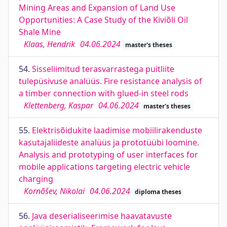
Mining Areas and Expansion of Land Use
Opportunities: A Case Study of the Kiviõli Oil
Shale Mine
Klaas, Hendrik
04.06.2024
master's theses
54.
Sisseliimitud terasvarrastega puitliite
tulepüsivuse analüüs. Fire resistance analysis of
a timber connection with glued-in steel rods
Klettenberg, Kaspar
04.06.2024
master's theses
55.
Elektrisõidukite laadimise mobiilirakenduste
kasutajaliideste analüüs ja prototüübi loomine.
Analysis and prototyping of user interfaces for
mobile applications targeting electric vehicle
charging
Kornõšev, Nikolai
04.06.2024
diploma theses
56.
Java deserialiseerimise haavatavuste