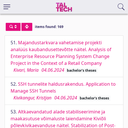
items found: 169
51.
Majandustarkvara vahetamise projekti
analüüs kaubandusettevõtte näitel. Analysis of
Enterprise Resource Planning System Change
Project in the Context of a Retail Company
Kivari, Maria
04.06.2024
bachelor's theses
52.
SSH tunnelite haldusrakendus. Application to
Manage SSH Tunnels
Kivikangur, Kristjan
04.06.2024
bachelor's theses
53.
Altkaevandatud alade stabiliseerimine ja
maakasutuse võimaluste laiendamine Kiviõli
põlevkivikaevanduse näitel. Stabilization of Post-