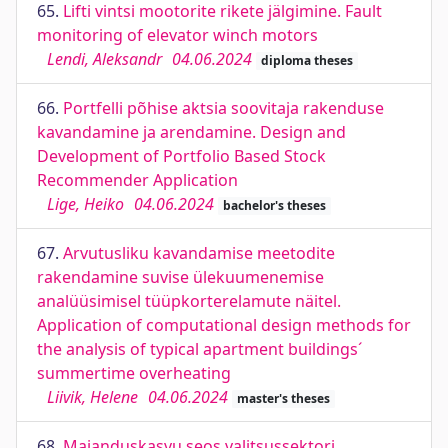
65.
Lifti vintsi mootorite rikete jälgimine. Fault
monitoring of elevator winch motors
Lendi, Aleksandr
04.06.2024
diploma theses
66.
Portfelli põhise aktsia soovitaja rakenduse
kavandamine ja arendamine. Design and
Development of Portfolio Based Stock
Recommender Application
Lige, Heiko
04.06.2024
bachelor's theses
67.
Arvutusliku kavandamise meetodite
rakendamine suvise ülekuumenemise
analüüsimisel tüüpkorterelamute näitel.
Application of computational design methods for
the analysis of typical apartment buildings´
summertime overheating
Liivik, Helene
04.06.2024
master's theses
68.
Majanduskasvu seos valitsussektori