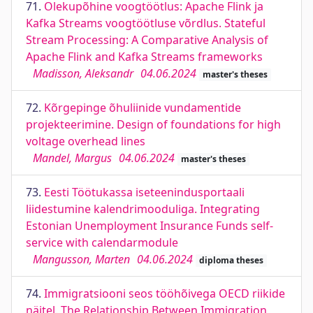
71.
Olekupõhine voogtöötlus: Apache Flink ja
Kafka Streams voogtöötluse võrdlus. Stateful
Stream Processing: A Comparative Analysis of
Apache Flink and Kafka Streams frameworks
Madisson, Aleksandr
04.06.2024
master's theses
72.
Kõrgepinge õhuliinide vundamentide
projekteerimine. Design of foundations for high
voltage overhead lines
Mandel, Margus
04.06.2024
master's theses
73.
Eesti Töötukassa iseteenindusportaali
liidestumine kalendrimooduliga. Integrating
Estonian Unemployment Insurance Funds self-
service with calendarmodule
Mangusson, Marten
04.06.2024
diploma theses
74.
Immigratsiooni seos tööhõivega OECD riikide
näitel. The Relationship Between Immigration