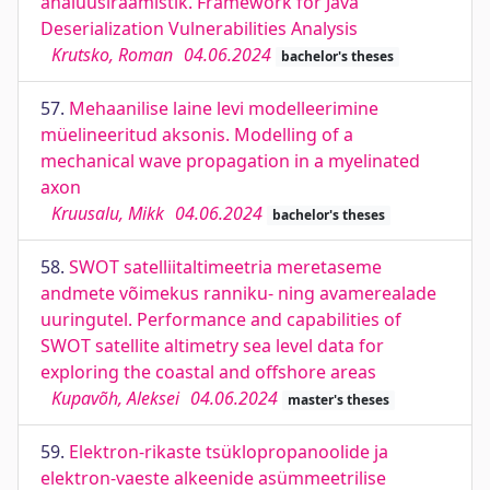
analüüsiraamistik. Framework for Java
Deserialization Vulnerabilities Analysis
Krutsko, Roman
04.06.2024
bachelor's theses
57.
Mehaanilise laine levi modelleerimine
müelineeritud aksonis. Modelling of a
mechanical wave propagation in a myelinated
axon
Kruusalu, Mikk
04.06.2024
bachelor's theses
58.
SWOT satelliitaltimeetria meretaseme
andmete võimekus ranniku- ning avamerealade
uuringutel. Performance and capabilities of
SWOT satellite altimetry sea level data for
exploring the coastal and offshore areas
Kupavõh, Aleksei
04.06.2024
master's theses
59.
Elektron-rikaste tsüklopropanoolide ja
elektron-vaeste alkeenide asümmeetrilise