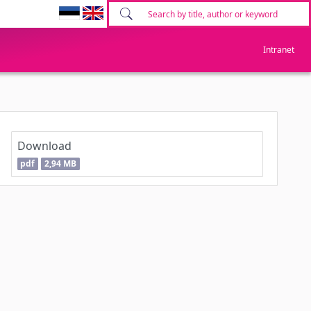
Intranet
Download
pdf
2,94 MB