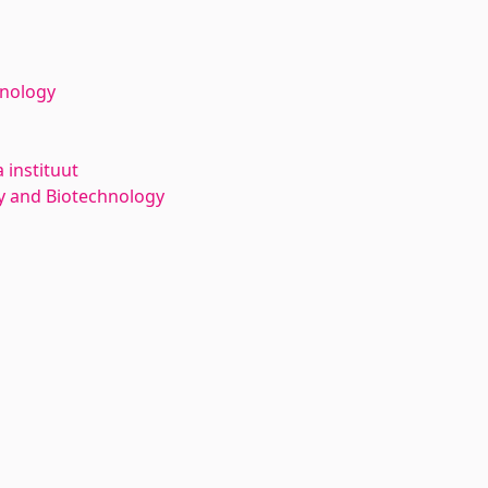
hnology
 instituut
y and Biotechnology