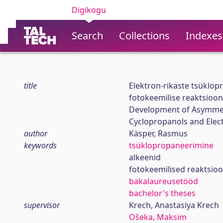
Digikogu
Search
Collections
Indexes
title
Elektron-rikaste tsüklop
fotokeemilise reaktsioo
Development of Asymmetr
Cyclopropanols and Elect
author
Käsper, Rasmus
keywords
tsüklopropaneerimine
alkeenid
fotokeemilised reaktsioo
bakalaureusetööd
bachelor's theses
supervisor
Krech, Anastasiya Krech
Ošeka, Maksim