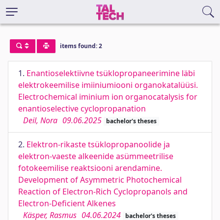
items found: 2
1.
Enantioselektiivne tsüklopropaneerimine läbi
elektrokeemilise imiiniumiooni organokatalüüsi.
Electrochemical iminium ion organocatalysis for
enantioselective cyclopropanation
Deil, Nora
09.06.2025
bachelor's theses
2.
Elektron-rikaste tsüklopropanoolide ja
elektron-vaeste alkeenide asümmeetrilise
fotokeemilise reaktsiooni arendamine.
Development of Asymmetric Photochemical
Reaction of Electron-Rich Cyclopropanols and
Electron-Deficient Alkenes
Käsper, Rasmus
04.06.2024
bachelor's theses