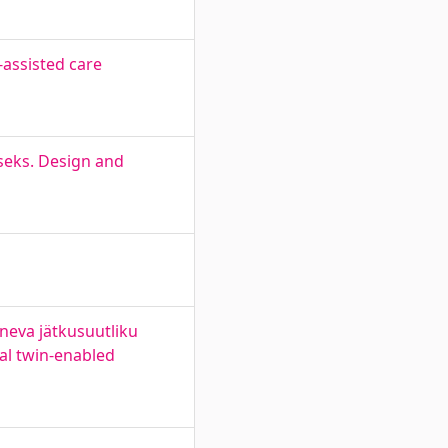
assisted care
seks. Design and
ineva jätkusuutliku
al twin-enabled