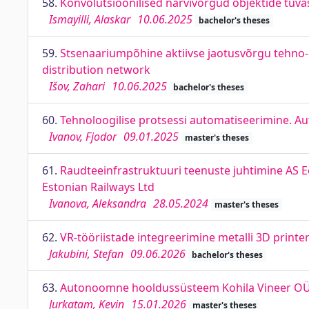
58.
Konvolutsioonilised närvivõrgud objektide tuva
Ismayilli, Alaskar
10.06.2025
bachelor's theses
59.
Stsenaariumpõhine aktiivse jaotusvõrgu tehno
distribution network
Išov, Zahari
10.06.2025
bachelor's theses
60.
Tehnoloogilise protsessi automatiseerimine. Au
Ivanov, Fjodor
09.01.2025
master's theses
61.
Raudteeinfrastruktuuri teenuste juhtimine AS Ee
Estonian Railways Ltd
Ivanova, Aleksandra
28.05.2024
master's theses
62.
VR-tööriistade integreerimine metalli 3D printer
Jakubini, Stefan
09.06.2026
bachelor's theses
63.
Autonoomne hooldussüsteem Kohila Vineer OÜ-
Jurkatam, Kevin
15.01.2026
master's theses