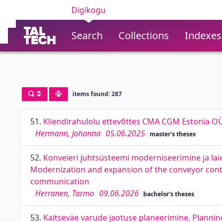
Digikogu
Search
Collections
Indexes
items found: 287
51.
Kliendirahulolu ettevõttes CMA CGM Estonia OÜ
Hermann, Johanna
05.06.2025
master's theses
52.
Konveieri juhtsüsteemi moderniseerimine ja lai
Modernization and expansion of the conveyor cont
communication
Herranen, Tarmo
09.06.2026
bachelor's theses
53.
Kaitseväe varude jaotuse planeerimine. Planning