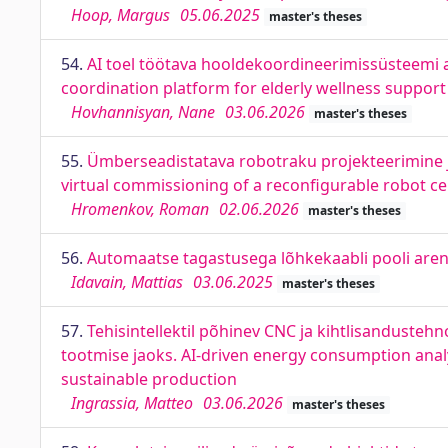
Hoop, Margus
05.06.2025
master's theses
54.
AI toel töötava hooldekoordineerimissüsteemi 
coordination platform for elderly wellness support
Hovhannisyan, Nane
03.06.2026
master's theses
55.
Ümberseadistatava robotraku projekteerimine j
virtual commissioning of a reconfigurable robot ce
Hromenkov, Roman
02.06.2026
master's theses
56.
Automaatse tagastusega lõhkekaabli pooli aren
Idavain, Mattias
03.06.2025
master's theses
57.
Tehisintellektil põhinev CNC ja kihtlisandustehn
tootmise jaoks. AI-driven energy consumption anal
sustainable production
Ingrassia, Matteo
03.06.2026
master's theses