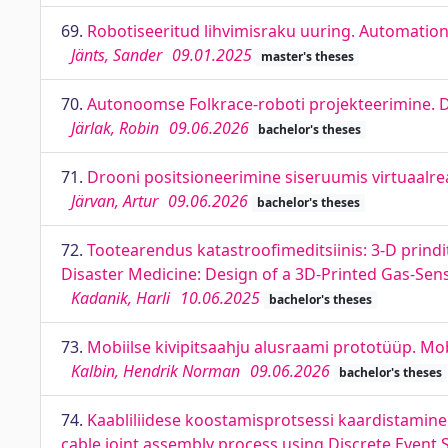
69.
Robotiseeritud lihvimisraku uuring. Automation 
Jänts, Sander
09.01.2025
master's theses
70.
Autonoomse Folkrace-roboti projekteerimine. 
Järlak, Robin
09.06.2026
bachelor's theses
71.
Drooni positsioneerimine siseruumis virtuaalrea
Järvan, Artur
09.06.2026
bachelor's theses
72.
Tootearendus katastroofimeditsiinis: 3-D prin
Disaster Medicine: Design of a 3D-Printed Gas-Se
Kadanik, Harli
10.06.2025
bachelor's theses
73.
Mobiilse kivipitsaahju alusraami prototüüp. Mo
Kalbin, Hendrik Norman
09.06.2026
bachelor's theses
74.
Kaabliliidese koostamisprotsessi kaardistamine
cable joint assembly process using Discrete Event 