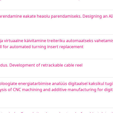
arendamine eakate heaolu parendamiseks. Designing an AI-
a virtuaalne käivitamine treiteriku automaatseks vahetami
ll for automated turning insert replacement
dus. Development of retrackable cable reel
oloogiate energiatarbimise analüüs digitaalsel kaksikul tug
ysis of CNC machining and additive manufacturing for digit