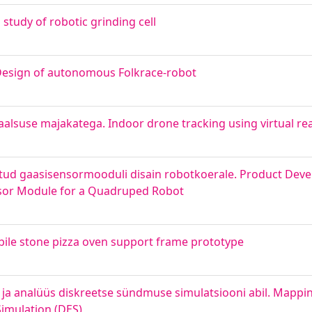
study of robotic grinding cell
Design of autonomous Folkrace-robot
alsuse majakatega. Indoor drone tracking using virtual rea
ditud gaasisensormooduli disain robotkoerale. Product Dev
nsor Module for a Quadruped Robot
bile stone pizza oven support frame prototype
 ja analüüs diskreetse sündmuse simulatsiooni abil. Mappin
Simulation (DES)