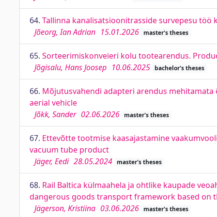
64.
Tallinna kanalisatsioonitrasside survepesu töö
Jõeorg, Ian Adrian
15.01.2026
master's theses
65.
Sorteerimiskonveieri kolu tootearendus. Produ
Jõgisalu, Hans Joosep
10.06.2025
bachelor's theses
66.
Mõjutusvahendi adapteri arendus mehitamata 
aerial vehicle
Jõkk, Sander
02.06.2026
master's theses
67.
Ettevõtte tootmise kaasajastamine vaakumvooli
vacuum tube product
Jäger, Eedi
28.05.2024
master's theses
68.
Rail Baltica külmaahela ja ohtlike kaupade veoa
dangerous goods transport framework based on t
Jägerson, Kristiina
03.06.2026
master's theses