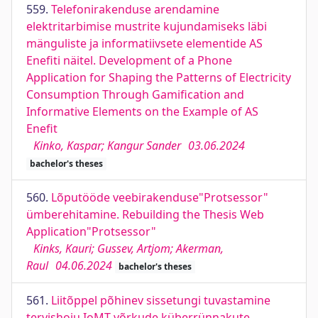
559.
Telefonirakenduse arendamine
elektritarbimise mustrite kujundamiseks läbi
mänguliste ja informatiivsete elementide AS
Enefiti näitel. Development of a Phone
Application for Shaping the Patterns of Electricity
Consumption Through Gamification and
Informative Elements on the Example of AS
Enefit
Kinko, Kaspar; Kangur Sander
03.06.2024
bachelor's theses
560.
Lõputööde veebirakenduse"Protsessor"
ümberehitamine. Rebuilding the Thesis Web
Application"Protsessor"
Kinks, Kauri; Gussev, Artjom; Akerman,
Raul
04.06.2024
bachelor's theses
561.
Liitõppel põhinev sissetungi tuvastamine
tervishoiu IoMT võrkude küberrünnakute