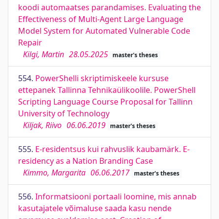
koodi automaatses parandamises. Evaluating the
Effectiveness of Multi-Agent Large Language
Model System for Automated Vulnerable Code
Repair
Kilgi, Martin
28.05.2025
master's theses
554.
PowerShelli skriptimiskeele kursuse
ettepanek Tallinna Tehnikaülikoolile. PowerShell
Scripting Language Course Proposal for Tallinn
University of Technology
Kiljak, Riivo
06.06.2019
master's theses
555.
E-residentsus kui rahvuslik kaubamärk. E-
residency as a Nation Branding Case
Kimmo, Margarita
06.06.2017
master's theses
556.
Informatsiooni portaali loomine, mis annab
kasutajatele võimaluse saada kasu nende