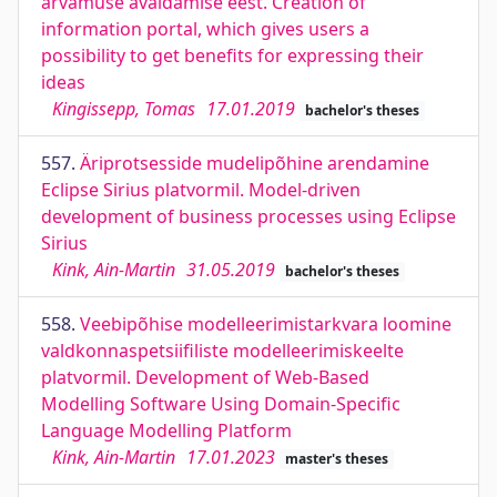
arvamuse avaldamise eest. Creation of
information portal, which gives users a
possibility to get benefits for expressing their
ideas
Kingissepp, Tomas
17.01.2019
bachelor's theses
557.
Äriprotsesside mudelipõhine arendamine
Eclipse Sirius platvormil. Model-driven
development of business processes using Eclipse
Sirius
Kink, Ain-Martin
31.05.2019
bachelor's theses
558.
Veebipõhise modelleerimistarkvara loomine
valdkonnaspetsiifiliste modelleerimiskeelte
platvormil. Development of Web-Based
Modelling Software Using Domain-Specific
Language Modelling Platform
Kink, Ain-Martin
17.01.2023
master's theses