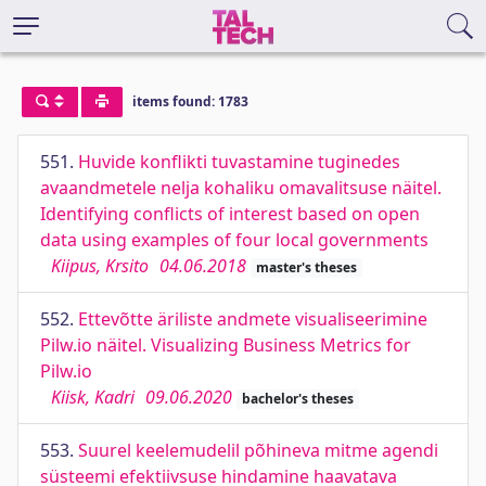
items found: 1783
551.
Huvide konflikti tuvastamine tuginedes
avaandmetele nelja kohaliku omavalitsuse näitel.
Identifying conflicts of interest based on open
data using examples of four local governments
Kiipus, Krsito
04.06.2018
master's theses
552.
Ettevõtte äriliste andmete visualiseerimine
Pilw.io näitel. Visualizing Business Metrics for
Pilw.io
Kiisk, Kadri
09.06.2020
bachelor's theses
553.
Suurel keelemudelil põhineva mitme agendi
süsteemi efektiivsuse hindamine haavatava