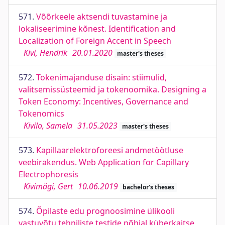
571.
Võõrkeele aktsendi tuvastamine ja
lokaliseerimine kõnest. Identification and
Localization of Foreign Accent in Speech
Kivi, Hendrik
20.01.2020
master's theses
572.
Tokenimajanduse disain: stiimulid,
valitsemissüsteemid ja tokenoomika. Designing a
Token Economy: Incentives, Governance and
Tokenomics
Kivilo, Samela
31.05.2023
master's theses
573.
Kapillaarelektroforeesi andmetöötluse
veebirakendus. Web Application for Capillary
Electrophoresis
Kivimägi, Gert
10.06.2019
bachelor's theses
574.
Õpilaste edu prognoosimine ülikooli
vastuvõtu tehniliste testide põhjal küberkaitse