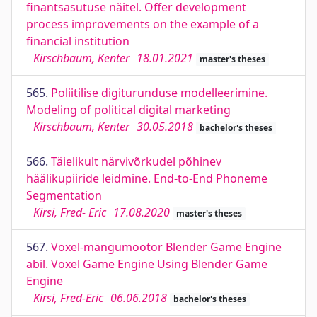
finantsasutuse näitel. Offer development
process improvements on the example of a
financial institution
Kirschbaum, Kenter
18.01.2021
master's theses
565.
Poliitilise digiturunduse modelleerimine.
Modeling of political digital marketing
Kirschbaum, Kenter
30.05.2018
bachelor's theses
566.
Täielikult närvivõrkudel põhinev
häälikupiiride leidmine. End-to-End Phoneme
Segmentation
Kirsi, Fred- Eric
17.08.2020
master's theses
567.
Voxel-mängumootor Blender Game Engine
abil. Voxel Game Engine Using Blender Game
Engine
Kirsi, Fred-Eric
06.06.2018
bachelor's theses