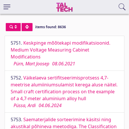
items found: 8636
5751.
Keskpinge mõõtekapi modifikatsioonid.
Medium Voltage Measuring Cabinet
Modifications
Pürn, Mart Joosep
08.06.2021
5752.
Väikelaeva sertifitseerimisprotsess 4,7-
meetrise alumiiniumsulamist kerega aluse näitel.
Small craft certification process on the example
of a 4,7-meter aluminium alloy hull
Püssa, Ardi
04.06.2024
5753.
Saematerjalide sorteerimine käsitsi ning
akustikal põhineva meetodiga. The Classification