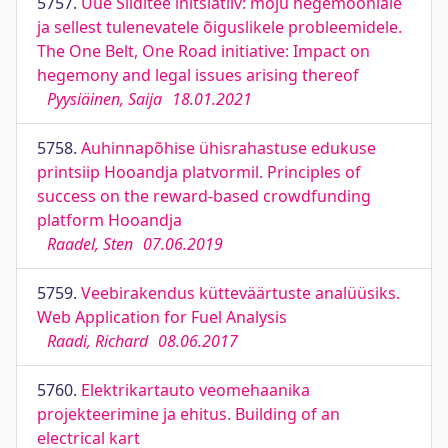
5757.
Uue Siiditee initsiatiiv: mõju hegemooniale
ja sellest tulenevatele õiguslikele probleemidele.
The One Belt, One Road initiative: Impact on
hegemony and legal issues arising thereof
Pyysiäinen, Saija
18.01.2021
5758.
Auhinnapõhise ühisrahastuse edukuse
printsiip Hooandja platvormil. Principles of
success on the reward-based crowdfunding
platform Hooandja
Raadel, Sten
07.06.2019
5759.
Veebirakendus kütteväärtuste analüüsiks.
Web Application for Fuel Analysis
Raadi, Richard
08.06.2017
5760.
Elektrikartauto veomehaanika
projekteerimine ja ehitus. Building of an
electrical kart