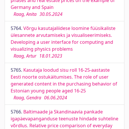
phases and real estate prices on the example of
Germany and Spain
Raag, Anita
30.05.2024
5764.
Võrgu kasutajaliidese loomine füüsikaliste
ülesannete arvutamiseks ja visualiseerimiseks.
Developing a user interface for computing and
visualizing physics problems
Raag, Artur
18.01.2023
5765.
Kasutaja loodud sisu roll 16-25-aastaste
Eesti noorte ostukäitumises. The role of user
generated content in the purchasing behavior of
Estonian young people aged 16-25
Raag, Gendra
06.06.2024
5766.
Baltimaade ja Skandinaavia pankade
igapäevapanganduse teenuste hindade suhteline
võrdlus. Relative price comparison of everyday