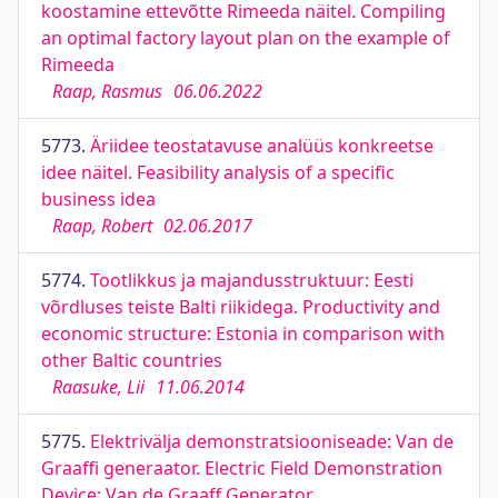
koostamine ettevõtte Rimeeda näitel. Compiling
an optimal factory layout plan on the example of
Rimeeda
Raap, Rasmus
06.06.2022
5773.
Äriidee teostatavuse analüüs konkreetse
idee näitel. Feasibility analysis of a specific
business idea
Raap, Robert
02.06.2017
5774.
Tootlikkus ja majandusstruktuur: Eesti
võrdluses teiste Balti riikidega. Productivity and
economic structure: Estonia in comparison with
other Baltic countries
Raasuke, Lii
11.06.2014
5775.
Elektrivälja demonstratsiooniseade: Van de
Graaffi generaator. Electric Field Demonstration
Device: Van de Graaff Generator