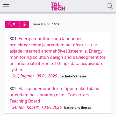
items found: 1052
801.
Energiamonitooringu lahenduse
projekteerimine ja arendamine tööstuslikule
asjade interneti andmehõivesüsteemile. Energy
monitoring solution design and development for
an industrial internet of things data acquisition
system
Sell, Ingmar
09.01.2025
bachelor's theses
802.
Alalispingemuundurite õppemakettplaadi
uuendamine. Updating dc-dc Converters
Teaching Board
Seman, Robert
10.06.2025
bachelor's theses