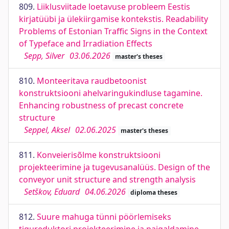
809.
Liiklusviitade loetavuse probleem Eestis
kirjatüübi ja ülekiirgamise kontekstis. Readability
Problems of Estonian Traffic Signs in the Context
of Typeface and Irradiation Effects
Sepp, Silver
03.06.2026
master's theses
810.
Monteeritava raudbetoonist
konstruktsiooni ahelvaringukindluse tagamine.
Enhancing robustness of precast concrete
structure
Seppel, Aksel
02.06.2025
master's theses
811.
Konveierisõlme konstruktsiooni
projekteerimine ja tugevusanalüüs. Design of the
conveyor unit structure and strength analysis
Setškov, Eduard
04.06.2026
diploma theses
812.
Suure mahuga tünni pöörlemiseks