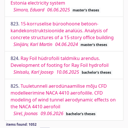
Estonia electricity system
Simora, Eduard
06.06.2025
master's theses
823.
15-korruselise büroohoone betoon-
kandekonstruktsioonide analüüs. Analysis of
concrete structures of a 15-story office building
Sinijärv, Karl Martin
04.06.2024
master's theses
824.
Ray Foil hüdrofoili taldmiku arendus.
Development of footing for Ray Foil hydrofoil
Sinisalu, Karl Joosep
10.06.2025
bachelor's theses
825.
Tuuletunneli aerodünaamilise mõju CFD
modelleerimine NACA 4410 aerofoilile. CFD
modeling of wind tunnel aerodynamic effects on
the NACA 4410 aerofoil
Sirel, Joonas
09.06.2026
bachelor's theses
items found: 1052