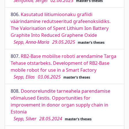
Semjonov, Sergei
02.06.2025
master's theses
806.
Kasutatud liitiumioonaku grafiidi
väärindamine redutseeritud grafeenoksiidiks.
The Valorisation of Spent Lithium Ion Battery
Graphite Into Reduced Graphene Oxide
Sepp, Anna-Maria
29.05.2025
master's theses
807.
RB2-Base mobiilse roboti arendamine Targa
Tehase otstarbeks. Development of RB2-Base
mobile robot for use in a Smart Factory
Sepp, Elias
03.06.2025
master's theses
808.
Doonorelundite tarneahela parendamise
võimalused Eestis. Opportunities for
improvement in donor organ supply chain in
Estonia
Sepp, Silver
28.05.2024
master's theses