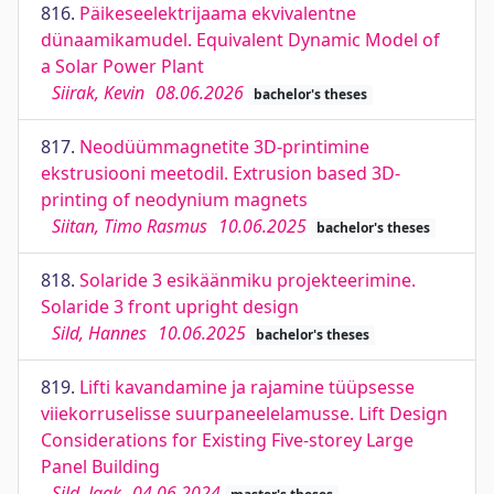
816.
Päikeseelektrijaama ekvivalentne
dünaamikamudel. Equivalent Dynamic Model of
a Solar Power Plant
Siirak, Kevin
08.06.2026
bachelor's theses
817.
Neodüümmagnetite 3D-printimine
ekstrusiooni meetodil. Extrusion based 3D-
printing of neodynium magnets
Siitan, Timo Rasmus
10.06.2025
bachelor's theses
818.
Solaride 3 esikäänmiku projekteerimine.
Solaride 3 front upright design
Sild, Hannes
10.06.2025
bachelor's theses
819.
Lifti kavandamine ja rajamine tüüpsesse
viiekorruselisse suurpaneelelamusse. Lift Design
Considerations for Existing Five-storey Large
Panel Building
Sild, Jaak
04.06.2024