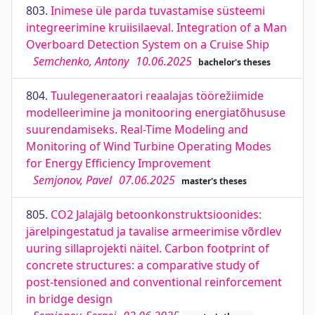
803.
Inimese üle parda tuvastamise süsteemi
integreerimine kruiisilaeval. Integration of a Man
Overboard Detection System on a Cruise Ship
Semchenko, Antony
10.06.2025
bachelor's theses
804.
Tuulegeneraatori reaalajas töörežiimide
modelleerimine ja monitooring energiatõhususe
suurendamiseks. Real-Time Modeling and
Monitoring of Wind Turbine Operating Modes
for Energy Efficiency Improvement
Semjonov, Pavel
07.06.2025
master's theses
805.
CO2 Jalajälg betoonkonstruktsioonides:
järelpingestatud ja tavalise armeerimise võrdlev
uuring sillaprojekti näitel. Carbon footprint of
concrete structures: a comparative study of
post-tensioned and conventional reinforcement
in bridge design