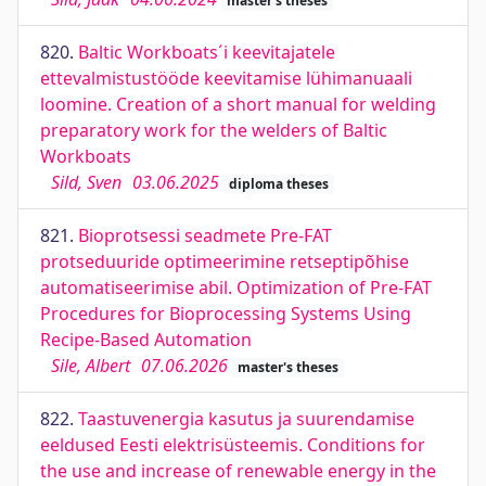
master's theses
820.
Baltic Workboats´i keevitajatele
ettevalmistustööde keevitamise lühimanuaali
loomine. Creation of a short manual for welding
preparatory work for the welders of Baltic
Workboats
Sild, Sven
03.06.2025
diploma theses
821.
Bioprotsessi seadmete Pre-FAT
protseduuride optimeerimine retseptipõhise
automatiseerimise abil. Optimization of Pre-FAT
Procedures for Bioprocessing Systems Using
Recipe-Based Automation
Sile, Albert
07.06.2026
master's theses
822.
Taastuvenergia kasutus ja suurendamise
eeldused Eesti elektrisüsteemis. Conditions for
the use and increase of renewable energy in the