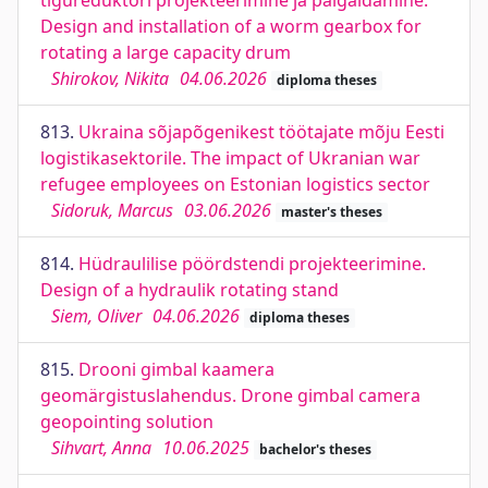
tigureduktori projekteerimine ja paigaldamine.
Design and installation of a worm gearbox for
rotating a large capacity drum
Shirokov, Nikita
04.06.2026
diploma theses
813.
Ukraina sõjapõgenikest töötajate mõju Eesti
logistikasektorile. The impact of Ukranian war
refugee employees on Estonian logistics sector
Sidoruk, Marcus
03.06.2026
master's theses
814.
Hüdraulilise pöördstendi projekteerimine.
Design of a hydraulik rotating stand
Siem, Oliver
04.06.2026
diploma theses
815.
Drooni gimbal kaamera
geomärgistuslahendus. Drone gimbal camera
geopointing solution
Sihvart, Anna
10.06.2025
bachelor's theses