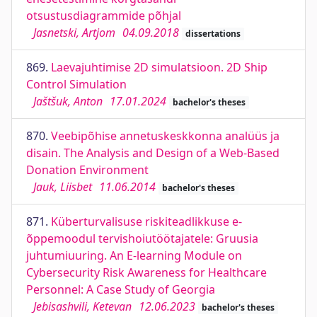
otsustusdiagrammide põhjal
Jasnetski, Artjom
04.09.2018
dissertations
869.
Laevajuhtimise 2D simulatsioon. 2D Ship
Control Simulation
Jaštšuk, Anton
17.01.2024
bachelor's theses
870.
Veebipõhise annetuskeskkonna analüüs ja
disain. The Analysis and Design of a Web-Based
Donation Environment
Jauk, Liisbet
11.06.2014
bachelor's theses
871.
Küberturvalisuse riskiteadlikkuse e-
õppemoodul tervishoiutöötajatele: Gruusia
juhtumiuuring. An E-learning Module on
Cybersecurity Risk Awareness for Healthcare
Personnel: A Case Study of Georgia
Jebisashvili, Ketevan
12.06.2023
bachelor's theses