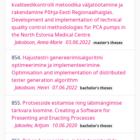
kvaliteedikontrolli metoodika väljatöötamine ja
rakendamine Põhja-Eesti Regionaalhaiglas.
Development and implementation of technical
quality control methodologies for PCA pumps in
the North Estonia Medical Centre
Jakobson, Anna-Marie
03.06.2022
master's theses
854.
Hajustestri genereerimisalgoritmi
optimeerimine ja implementeerimine.
Optimisation and implementation of distributed
tester generation algorithm
Jakobson, Henri
07.06.2022
bachelor's theses
855.
Protsesside esitamise ning läbimängimise
tarkvara loomine. Creating a Software for
Presenting and Enacting Processes
Jakovlev, Artjom
10.06.2020
bachelor's theses