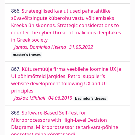
866.
Strateegilised kaalutlused pahatahtlike
süvavõltsingute küberohu vastu võitlemiseks
Kreeka ühiskonnas. Strategic considerations to
counter the cyber threat of malicious deepfakes
in Greek society
Jantas, Dominika Helena
31.05.2022
master's theses
867.
Kütusemüüja firma veebilehe loomine UX ja
UI põhimõtteid järgides. Petrol supplier’s
website development following UX and UI
principles
Jaskov, Mihhail
04.06.2019
bachelor's theses
868.
Software-Based Self-Test for
Microprocessors with High-Level Decision
Diagrams. Mikroprotsessorite tarkvara-põhine
enesetestimine kõrgtasandi