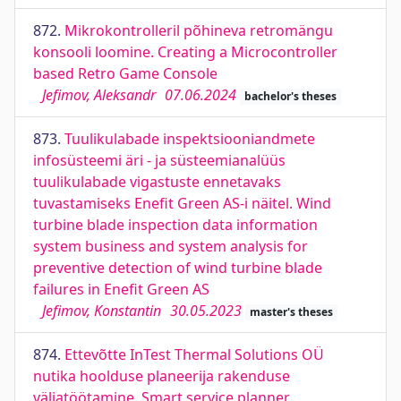
872.
Mikrokontrolleril põhineva retromängu
konsooli loomine. Creating a Microcontroller
based Retro Game Console
Jefimov, Aleksandr
07.06.2024
bachelor's theses
873.
Tuulikulabade inspektsiooniandmete
infosüsteemi äri - ja süsteemianalüüs
tuulikulabade vigastuste ennetavaks
tuvastamiseks Enefit Green AS-i näitel. Wind
turbine blade inspection data information
system business and system analysis for
preventive detection of wind turbine blade
failures in Enefit Green AS
Jefimov, Konstantin
30.05.2023
master's theses
874.
Ettevõtte InTest Thermal Solutions OÜ
nutika hoolduse planeerija rakenduse
väljatöötamine. Smart service planner