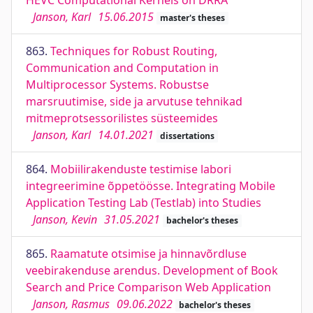
HEVC Computational Kernels on DRRA
Janson, Karl
15.06.2015
master's theses
863.
Techniques for Robust Routing,
Communication and Computation in
Multiprocessor Systems. Robustse
marsruutimise, side ja arvutuse tehnikad
mitmeprotsessorilistes süsteemides
Janson, Karl
14.01.2021
dissertations
864.
Mobiilirakenduste testimise labori
integreerimine õppetöösse. Integrating Mobile
Application Testing Lab (Testlab) into Studies
Janson, Kevin
31.05.2021
bachelor's theses
865.
Raamatute otsimise ja hinnavõrdluse
veebirakenduse arendus. Development of Book
Search and Price Comparison Web Application
Janson, Rasmus
09.06.2022
bachelor's theses