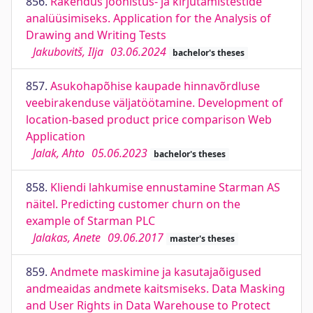
856.
Rakendus joonistus- ja kirjutamistestide
analüüsimiseks. Application for the Analysis of
Drawing and Writing Tests
Jakubovitš, Ilja
03.06.2024
bachelor's theses
857.
Asukohapõhise kaupade hinnavõrdluse
veebirakenduse väljatöötamine. Development of
location-based product price comparison Web
Application
Jalak, Ahto
05.06.2023
bachelor's theses
858.
Kliendi lahkumise ennustamine Starman AS
näitel. Predicting customer churn on the
example of Starman PLC
Jalakas, Anete
09.06.2017
master's theses
859.
Andmete maskimine ja kasutajaõigused
andmeaidas andmete kaitsmiseks. Data Masking
and User Rights in Data Warehouse to Protect