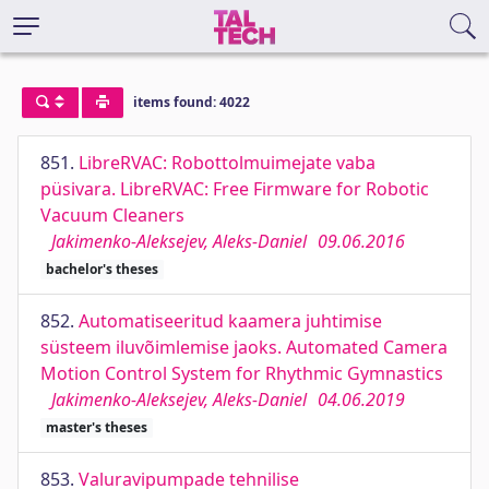
items found: 4022
851.
LibreRVAC: Robottolmuimejate vaba
püsivara. LibreRVAC: Free Firmware for Robotic
Vacuum Cleaners
Jakimenko-Aleksejev, Aleks-Daniel
09.06.2016
bachelor's theses
852.
Automatiseeritud kaamera juhtimise
süsteem iluvõimlemise jaoks. Automated Camera
Motion Control System for Rhythmic Gymnastics
Jakimenko-Aleksejev, Aleks-Daniel
04.06.2019
master's theses
853.
Valuravipumpade tehnilise