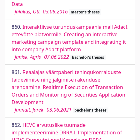
Data
Jalakas, Ott
03.06.2016
master's theses
860.
Interaktiivse turunduskampaania mall Adact
ettevõtte platvormile. Creating an interactive
marketing campaign template and integrating it
into company Adact platform
Janisk, Agris
07.06.2022
bachelor's theses
861.
Reaalajas väärtpaberi tehingukorralduste
täideviimise ning jälgimise rakenduse
arendamine. Realtime Execution of Transaction
Orders and Monitoring of Securities Application
Development
Jannait, Jarek
03.06.2021
bachelor's theses
862.
HEVC arvutuslike tuumade
implementeerimine DRRA-l. Implementation of