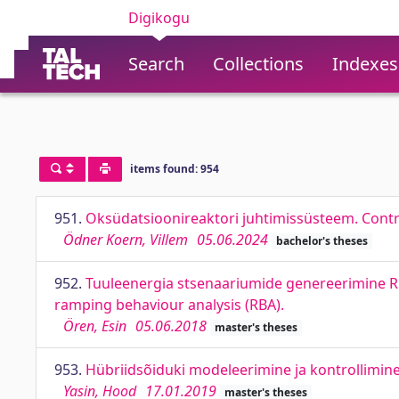
Digikogu
Search
Collections
Indexes
items found: 954
951.
Oksüdatsioonireaktori juhtimissüsteem. Contr
Ödner Koern, Villem
05.06.2024
bachelor's theses
952.
Tuuleenergia stsenaariumide genereerimine RBA
ramping behaviour analysis (RBA).
Ören, Esin
05.06.2018
master's theses
953.
Hübriidsõiduki modeleerimine ja kontrollimine
Yasin, Hood
17.01.2019
master's theses