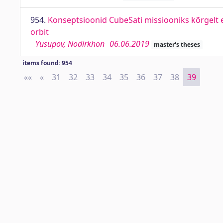
954.
Konseptsioonid CubeSati missiooniks kõrgelt elli
orbit
Yusupov, Nodirkhon
06.06.2019
master's theses
items found: 954
««
First
«
Previous
31
32
33
34
35
36
37
38
39