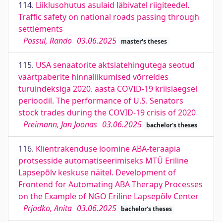
114.
Liiklusohutus asulaid läbivatel riigiteedel.
Traffic safety on national roads passing through
settlements
Possul, Rando
03.06.2025
master's theses
115.
USA senaatorite aktsiatehingutega seotud
väärtpaberite hinnaliikumised võrreldes
turuindeksiga 2020. aasta COVID-19 kriisiaegsel
perioodil. The performance of U.S. Senators
stock trades during the COVID-19 crisis of 2020
Preimann, Jan Joonas
03.06.2025
bachelor's theses
116.
Klientrakenduse loomine ABA-teraapia
protsesside automatiseerimiseks MTÜ Eriline
Lapsepõlv keskuse näitel. Development of
Frontend for Automating ABA Therapy Processes
on the Example of NGO Eriline Lapsepõlv Center
Prjadko, Anita
03.06.2025
bachelor's theses