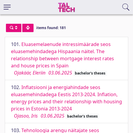
items found: 181
101.
Eluasemelaenude intressimäärade seos
eluasemehindadega Hispaania näitel. The
relationship between mortgage interest rates
and house prices in Spain
Ojakäär, Eleriin
03.06.2025
bachelor's theses
102.
Inflatsiooni ja energiahindade seos
eluasemehindadega Eestis 2013-2024. Inflation,
energy prices and their relationship with housing
prices in Estonia 2013-2024
Ojasoo, Iris
03.06.2025
bachelor's theses
103.
Tehnoloogia arengu näitajate seos