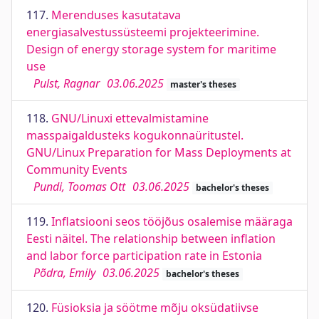
117.
Merenduses kasutatava
energiasalvestussüsteemi projekteerimine.
Design of energy storage system for maritime
use
Pulst, Ragnar
03.06.2025
master's theses
118.
GNU/Linuxi ettevalmistamine
masspaigaldusteks kogukonnaüritustel.
GNU/Linux Preparation for Mass Deployments at
Community Events
Pundi, Toomas Ott
03.06.2025
bachelor's theses
119.
Inflatsiooni seos tööjõus osalemise määraga
Eesti näitel. The relationship between inflation
and labor force participation rate in Estonia
Põdra, Emily
03.06.2025
bachelor's theses
120.
Füsioksia ja söötme mõju oksüdatiivse