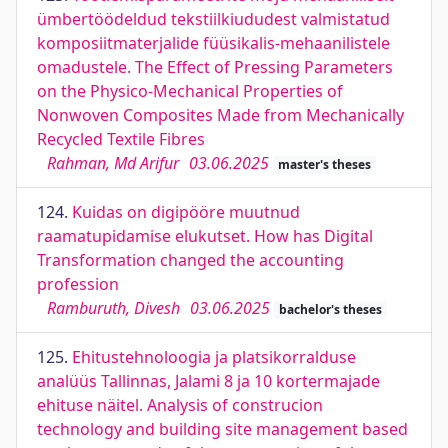
ümbertöödeldud tekstiilkiududest valmistatud
komposiitmaterjalide füüsikalis-mehaanilistele
omadustele. The Effect of Pressing Parameters
on the Physico-Mechanical Properties of
Nonwoven Composites Made from Mechanically
Recycled Textile Fibres
Rahman, Md Arifur
03.06.2025
master's theses
124.
Kuidas on digipööre muutnud
raamatupidamise elukutset. How has Digital
Transformation changed the accounting
profession
Ramburuth, Divesh
03.06.2025
bachelor's theses
125.
Ehitustehnoloogia ja platsikorralduse
analüüs Tallinnas, Jalami 8 ja 10 kortermajade
ehituse näitel. Analysis of construcion
technology and building site management based