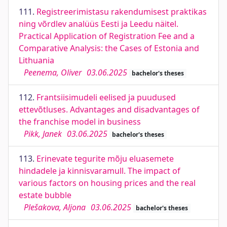
111.
Registreerimistasu rakendumisest praktikas
ning võrdlev analüüs Eesti ja Leedu näitel.
Practical Application of Registration Fee and a
Comparative Analysis: the Cases of Estonia and
Lithuania
Peenema, Oliver
03.06.2025
bachelor's theses
112.
Frantsiisimudeli eelised ja puudused
ettevõtluses. Advantages and disadvantages of
the franchise model in business
Pikk, Janek
03.06.2025
bachelor's theses
113.
Erinevate tegurite mõju eluasemete
hindadele ja kinnisvaramull. The impact of
various factors on housing prices and the real
estate bubble
Plešakova, Aljona
03.06.2025
bachelor's theses