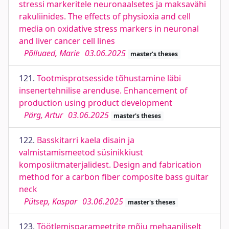
stressi markeritele neuronaalsetes ja maksavähi
rakuliinides. The effects of physioxia and cell
media on oxidative stress markers in neuronal
and liver cancer cell lines
Põlluaed, Marie
03.06.2025
master's theses
121.
Tootmisprotsesside tõhustamine läbi
insenertehnilise arenduse. Enhancement of
production using product development
Pärg, Artur
03.06.2025
master's theses
122.
Basskitarri kaela disain ja
valmistamismeetod süsinikkiust
komposiitmaterjalidest. Design and fabrication
method for a carbon fiber composite bass guitar
neck
Pütsep, Kaspar
03.06.2025
master's theses
123.
Töötlemisparameetrite mõju mehaaniliselt