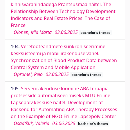
kinnisvarahindadega Prantsusmaa näitel. The
Relationship Between Technology Development
Indicators and Real Estate Prices: The Case of
France
Olonen, Mia Marta
03.06.2025
bachelor's theses
104.
Veretooteandmete sünkroniseerimine
kesksüsteemi ja mobiilirakenduse vahel.
Synchronization of Blood Product Data between
Central System and Mobile Application
Opromei, Reio
03.06.2025
bachelor's theses
105.
Serverirakenduse loomine ABA-teraapia
protsesside automatiseerimiseks MTÜ Eriline
Lapsepõlv keskuse näitel. Development of
Backend for Automating ABA Therapy Processes
on the Example of NGO Eriline Lapsepõlv Center
Osadtšuk, Valeria
03.06.2025
bachelor's theses