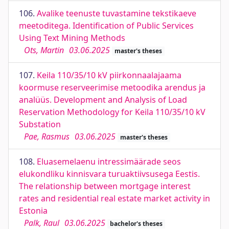
106.
Avalike teenuste tuvastamine tekstikaeve
meetoditega. Identification of Public Services
Using Text Mining Methods
Ots, Martin
03.06.2025
master's theses
107.
Keila 110/35/10 kV piirkonnaalajaama
koormuse reserveerimise metoodika arendus ja
analüüs. Development and Analysis of Load
Reservation Methodology for Keila 110/35/10 kV
Substation
Pae, Rasmus
03.06.2025
master's theses
108.
Eluasemelaenu intressimäärade seos
elukondliku kinnisvara turuaktiivsusega Eestis.
The relationship between mortgage interest
rates and residential real estate market activity in
Estonia
Palk, Raul
03.06.2025
bachelor's theses