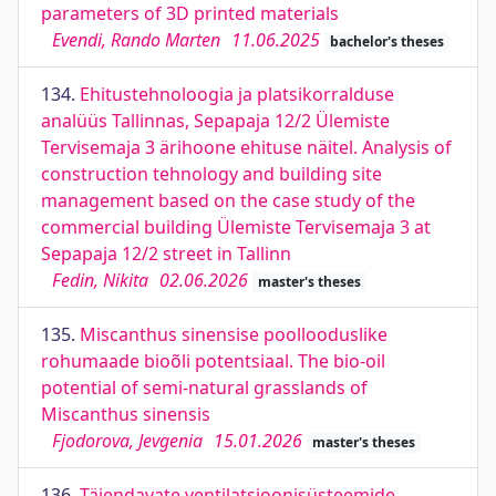
parameters of 3D printed materials
Evendi, Rando Marten
11.06.2025
bachelor's theses
134.
Ehitustehnoloogia ja platsikorralduse
analüüs Tallinnas, Sepapaja 12/2 Ülemiste
Tervisemaja 3 ärihoone ehituse näitel. Analysis of
construction tehnology and building site
management based on the case study of the
commercial building Ülemiste Tervisemaja 3 at
Sepapaja 12/2 street in Tallinn
Fedin, Nikita
02.06.2026
master's theses
135.
Miscanthus sinensise poollooduslike
rohumaade bioõli potentsiaal. The bio-oil
potential of semi-natural grasslands of
Miscanthus sinensis
Fjodorova, Jevgenia
15.01.2026
master's theses
136.
Täiendavate ventilatsioonisüsteemide