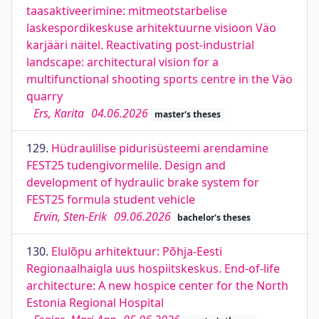
taasaktiveerimine: mitmeotstarbelise
laskespordikeskuse arhitektuurne visioon Väo
karjääri näitel. Reactivating post-industrial
landscape: architectural vision for a
multifunctional shooting sports centre in the Väo
quarry
Ers, Karita
04.06.2026
master's theses
129.
Hüdraulilise pidurisüsteemi arendamine
FEST25 tudengivormelile. Design and
development of hydraulic brake system for
FEST25 formula student vehicle
Ervin, Sten-Erik
09.06.2026
bachelor's theses
130.
Elulõpu arhitektuur: Põhja-Eesti
Regionaalhaigla uus hospiitskeskus. End-of-life
architecture: A new hospice center for the North
Estonia Regional Hospital