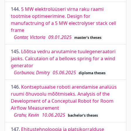
144.
5 MW elektrolüüseri virna raku raami
tootmise optimeerimine. Design for
manufactruing of a 5 MW electrolyser stack cell
frame
Gontar, Victoria
09.01.2025
master's theses
145.
Lõõtsa vedru arvutamine tuulegeneraatori
jaoks. Calcutaion of a bellows spring for a wind
generator
Gorbunov, Dmitry
05.06.2025
diploma theses
146.
Kontseptuaalse roboti arendamise analüüs
ruumi õhuvoolu mõõtmiseks. Analysis of the
Development of a Conceptual Robot for Room
Airflow Measurement
Grahv, Kevin
10.06.2025
bachelor's theses
147.
Ehitustehnoloogia ja platsikorralduse