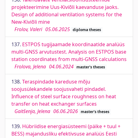
projekteerimine Uus-Kiviõli kaevanduse jaoks.
Design of additional ventilation systems for the
New-Kiviõli mine
Frolov, Valeri
05.06.2025
diploma theses
137.
ESTPOS tugijaamade koordinaatide analüüs
multi-GNSS arvutustest. Analysis on ESTPOS base
station coordinates from multi-GNSS calculations
Frolova, Jelena
04.06.2024
master's theses
138.
Teraspindade kareduse mõju
soojusülekandele soojusvaheti pindadel.
Influence of steel surface roughness on heat
transfer on heat exchanger surfaces
Gaitšenja, Jelena
06.06.2026
master's theses
139.
Hübriidise energiasüsteemi (päike + tuul +
BESS) majandusliku efektivsuse analüüs Eesti