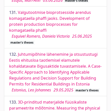
Esajas, Mari-Ann
05.06.2026
master's theses
131.
Valgutootmise bioprotsesside arendus
komagataella phaffi jaoks. Development of
protein production bioprocesses for
komagataella phaffi
Esquivel Romero, Daniela Victoria
25.06.2025
master's theses
132.
Juhtumipõhine lähenemine ja otsustustugi
Eestis ehitusloa taotlemisel elamutele
kohaldatavate õigusaktide tuvastamisele. A Case-
Specific Approach to Identifying Applicable
Regulations and Decision Support for Building
Permits for Residential Buildings in Estonia
Estonius, Leo Johannes
29.05.2025
master's theses
133.
3D-prinditud materjalide füüsikaliste
parameetrite mõõtmine. Measuring the physical