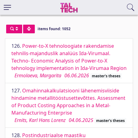
items found: 1052
126.
Power-to-X tehnoloogiate rakendamise
tehnilis-majanduslik analüüs Ida-Virumaal.
Techno- Economic Analysis of Power-to-X
tehnology implementation in Ida-Virumaa Region
Ermolaeva, Margarita
06.06.2026
master's theses
127.
Omahinnakalkulatsiooni lähenemisviiside
hindamine metallitööstusettevõttes. Assessment
of Product Costing Approaches in a Metal-
Manufacturing Enterprise
Ernits, Karl Hans Lorenz
04.06.2025
master's theses
128.
Postindustriaalse maastiku