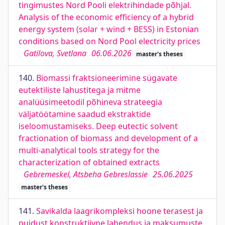
tingimustes Nord Pooli elektrihindade põhjal.
Analysis of the economic efficiency of a hybrid
energy system (solar + wind + BESS) in Estonian
conditions based on Nord Pool electricity prices
Gatilova, Svetlana
06.06.2026
master's theses
140.
Biomassi fraktsioneerimine sügavate
eutektiliste lahustitega ja mitme
analüüsimeetodil põhineva strateegia
väljatöötamine saadud ekstraktide
iseloomustamiseks. Deep eutectic solvent
fractionation of biomass and development of a
multi-analytical tools strategy for the
characterization of obtained extracts
Gebremeskel, Atsbeha Gebreslassie
25.06.2025
master's theses
141.
Savikalda laagrikompleksi hoone terasest ja
puidust konstruktiivne lahendus ja maksumuste