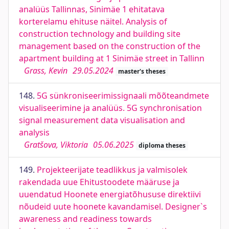
analüüs Tallinnas, Sinimäe 1 ehitatava
korterelamu ehituse näitel. Analysis of
construction technology and building site
management based on the construction of the
apartment building at 1 Sinimäe street in Tallinn
Grass, Kevin
29.05.2024
master's theses
148.
5G sünkroniseerimissignaali mõõteandmete
visualiseerimine ja analüüs. 5G synchronisation
signal measurement data visualisation and
analysis
Gratšova, Viktoria
05.06.2025
diploma theses
149.
Projekteerijate teadlikkus ja valmisolek
rakendada uue Ehitustoodete määruse ja
uuendatud Hoonete energiatõhususe direktiivi
nõudeid uute hoonete kavandamisel. Designer`s
awareness and readiness towards