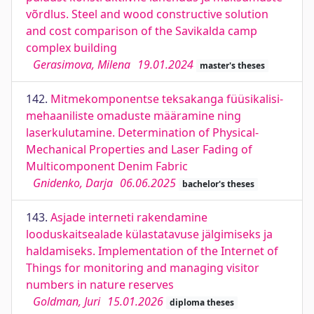
võrdlus. Steel and wood constructive solution
and cost comparison of the Savikalda camp
complex building
Gerasimova, Milena
19.01.2024
master's theses
142.
Mitmekomponentse teksakanga füüsikalisi-
mehaaniliste omaduste määramine ning
laserkulutamine. Determination of Physical-
Mechanical Properties and Laser Fading of
Multicomponent Denim Fabric
Gnidenko, Darja
06.06.2025
bachelor's theses
143.
Asjade interneti rakendamine
looduskaitsealade külastatavuse jälgimiseks ja
haldamiseks. Implementation of the Internet of
Things for monitoring and managing visitor
numbers in nature reserves
Goldman, Juri
15.01.2026
diploma theses