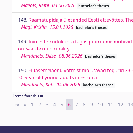
Mäeots, Remi
03.06.2026
bachelor's theses
148.
Raamatupidaja ülesanded Eesti ettevõttes. Th
Mägi, Krislin
15.01.2025
bachelor's theses
149.
Inimeste kodukohta tagasipöördumismotiivid ja
on Saarde municipality
Mändmets, Eliise
08.06.2026
bachelor's theses
150.
Eluasemelaenu võtmist mõjutavad tegurid 23-30
30-year-old young adults in Estonia
Mändmets, Kati
04.06.2026
bachelor's theses
items found: 330
««
First
«
Previous
1
2
3
4
5
6
7
8
9
10
11
12
1