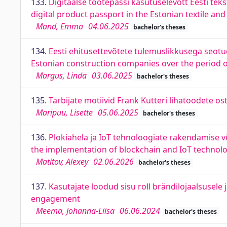
133.
Digitaalse tootepassi kasutuselevõtt Eesti tek
digital product passport in the Estonian textile an
Mand, Emma
04.06.2025
bachelor's theses
134.
Eesti ehitusettevõtete tulemuslikkusega seotu
Estonian construction companies over the period 
Margus, Linda
03.06.2025
bachelor's theses
135.
Tarbijate motiivid Frank Kutteri lihatoodete 
Maripuu, Lisette
05.06.2025
bachelor's theses
136.
Plokiahela ja IoT tehnoloogiate rakendamise võ
the implementation of blockchain and IoT technolo
Matitov, Alexey
02.06.2026
bachelor's theses
137.
Kasutajate loodud sisu roll brändilojaalsusele 
engagement
Meema, Johanna-Liisa
06.06.2024
bachelor's theses