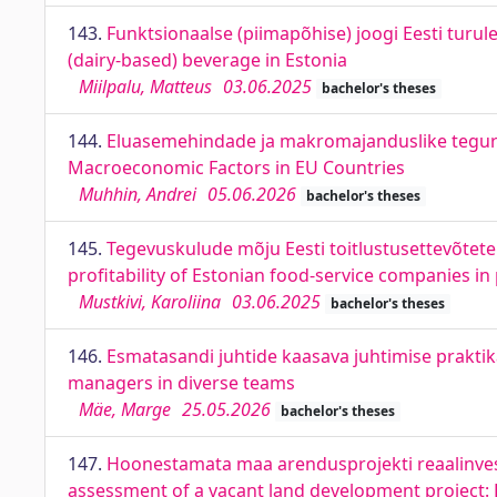
143.
Funktsionaalse (piimapõhise) joogi Eesti turule
(dairy-based) beverage in Estonia
Miilpalu, Matteus
03.06.2025
bachelor's theses
144.
Eluasemehindade ja makromajanduslike tegurit
Macroeconomic Factors in EU Countries
Muhhin, Andrei
05.06.2026
bachelor's theses
145.
Tegevuskulude mõju Eesti toitlustusettevõtete
profitability of Estonian food-service companies in
Mustkivi, Karoliina
03.06.2025
bachelor's theses
146.
Esmatasandi juhtide kaasava juhtimise praktik
managers in diverse teams
Mäe, Marge
25.05.2026
bachelor's theses
147.
Hoonestamata maa arendusprojekti reaalinvesteer
assessment of a vacant land development project: L