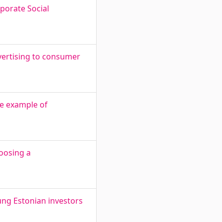
porate Social
dvertising to consumer
he example of
oosing a
ung Estonian investors