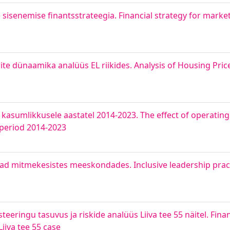
 sisenemise finantsstrateegia. Financial strategy for market
e dünaamika analüüs EL riikides. Analysis of Housing Pri
 kasumlikkusele aastatel 2014-2023. The effect of operatin
 period 2014-2023
ad mitmekesistes meeskondades. Inclusive leadership pract
ingu tasuvus ja riskide analüüs Liiva tee 55 näitel. Financi
iiva tee 55 case