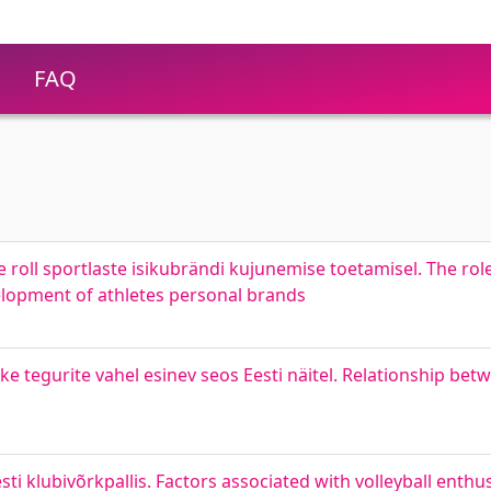
FAQ
oll sportlaste isikubrändi kujunemise toetamisel. The role
velopment of athletes personal brands
 tegurite vahel esinev seos Eesti näitel. Relationship bet
sti klubivõrkpallis. Factors associated with volleyball enth