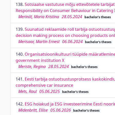
138.
Sotsiaalse vastutuse mõju ettevõtetele tarbija
Responsibility on Consumer Behaviour in Catering 
Meriniit, Maria Kristina
28.05.2024
bachelor's theses
139.
Suunatud reklaamide roll tarbija ostuotsustusp
decision making process on choosing products onl
Merisaar, Martin Ernest
06.06.2024
bachelor's theses
140.
Organisatsioonikultuuri tüüpide määratlemine 
government institution X
Meriste, Regina
28.05.2024
bachelor's theses
141.
Eesti tarbija ostuotsustusprotsess kaskokindl
comprehensive car insurance
Mets, Raul
05.06.2025
bachelor's theses
142.
ESG hoiakud ja ESG investeerimine Eesti noori
Midenbritt, Eliise
05.06.2026
bachelor's theses