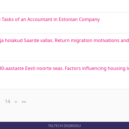
e Tasks of an Accountant in Estonian Company
 hoiakud Saarde vallas. Return migration motivations and 
-aastaste Eesti noorte seas. Factors influencing housing 
3
14
»
Next
»»
Last
TALTECH DIGIKOGU