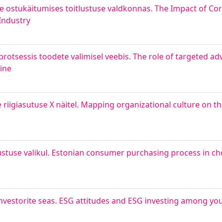
te ostukäitumises toitlustuse valdkonnas. The Impact of Cor
Industry
rotsessis toodete valimisel veebis. The role of targeted a
ine
riigiasutuse X näitel. Mapping organizational culture on t
ustuse valikul. Estonian consumer purchasing process in ch
nvestorite seas. ESG attitudes and ESG investing among yo