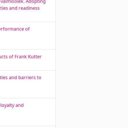
a valmisolek. Adopting
ities and readiness
performance of
cts of Frank Kutter
ties and barriers to
 loyalty and