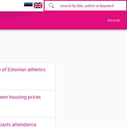
Intranet
 of Estonian athletics
ween housing prices
usiasts attendance