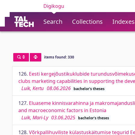
Digikogu
Search
Collections
Indexes
items found: 330
126.
Eesti kergejõustikuklubide turundusvõimekuse r
clubs marketing capabilities in supporting the de
Luik, Kertu
08.06.2026
bachelor's theses
127.
Eluaseme kinnisvarahinna ja makromajanduslike
and macroeconomic factors in Estonia
Luik, Mari-Ly
03.06.2025
bachelor's theses
128.
Võrkpallihuviliste külastuskäitumise tegurid Ee