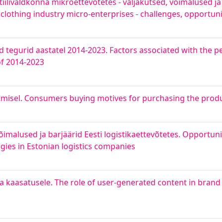
stiilivaldkonna mikroettevõtetes - väljakutsed, võimalused j
d clothing industry micro-enterprises - challenges, opportun
d tegurid aastatel 2014-2023. Factors associated with the 
of 2014-2023
ostmisel. Consumers buying motives for purchasing the produ
imalused ja barjäärid Eesti logistikaettevõtetes. Opportuni
gies in Estonian logistics companies
ja kaasatusele. The role of user-generated content in brand