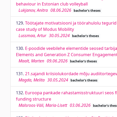
behaviour in Estonian club volleyball
Lukjanov, Anitra
08.06.2026
bachelor's theses
129.
Töötajate motivatsiooni ja töörahulolu tegurid
case study of Modus Mobility
Lussmaa, Artur
30.05.2024
bachelor's theses
130.
E-poodide veebilehe elementide seosed tarbi
Elements and Generation Z Consumer Engagemen
Maalt, Marten
09.06.2026
bachelor's theses
131.
21.sajandi kriisiolukordade mõju audiitortegevu
Magda, Melita
30.05.2024
bachelor's theses
132.
Euroopa pankade rahastamisstruktuuri seos f
funding structure
Malsroos-Väli, Maria-Lisett
03.06.2026
bachelor's thes