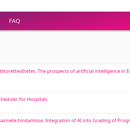
FAQ
iitorettevõtetes. The prospects of artificial intelligence in 
cheduler for Hospitals
annete hindamisse. Integration of AI into Grading of Pro