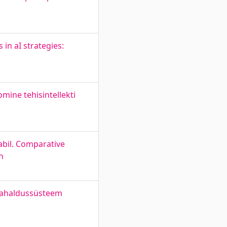
 in aI strategies:
omine tehisintellekti
abil. Comparative
n
giahaldussüsteem