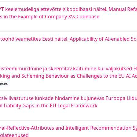
T keelemudeliga ettevõtte X koodibaasi näitel. Manual Re
es in the Example of Company X\s Codebase
ööhõiveametites Eesti näitel. Applicability of AI-enabled So
süsteemimurdmine ja skeemitav käitumine kui väljakutsed ELi
aking and Scheming Behaviour as Challenges to the EU AI Ac
heses
 tsiviilvastutuse lünkade hindamine kujunevas Euroopa Liid
vil Liability Gaps in the EU Legal Framework
ral-Reﬂective-Attributes and Intelligent Recommendation S
rgiateenused