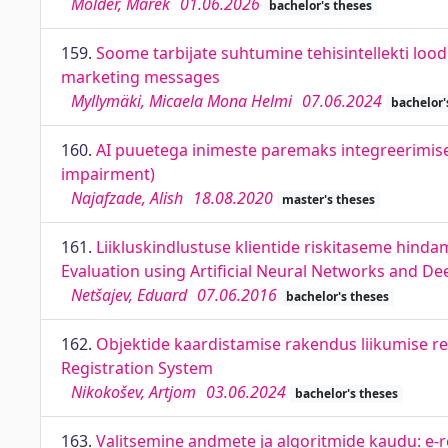
Mölder, Marek
01.06.2026
bachelor's theses
159.
Soome tarbijate suhtumine tehisintellekti lo
marketing messages
Myllymäki, Micaela Mona Helmi
07.06.2024
bachelor'
160.
AI puuetega inimeste paremaks integreerimiseks
impairment)
Najafzade, Alish
18.08.2020
master's theses
161.
Liikluskindlustuse klientide riskitaseme hinda
Evaluation using Artificial Neural Networks and De
Netšajev, Eduard
07.06.2016
bachelor's theses
162.
Objektide kaardistamise rakendus liikumise r
Registration System
Nikokošev, Artjom
03.06.2024
bachelor's theses
163.
Valitsemine andmete ja algoritmide kaudu: e-r