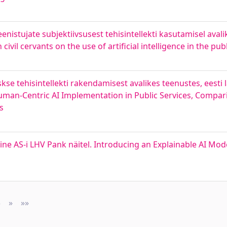
eenistujate subjektiivsusest tehisintellekti kasutamisel avali
civil cervants on the use of artificial intelligence in the pub
skse tehisintellekti rakendamisest avalikes teenustes, eesti 
 Human-Centric AI Implementation in Public Services, Compar
s
e AS-i LHV Pank näitel. Introducing an Explainable AI Model 
3
»
Next
»»
Last