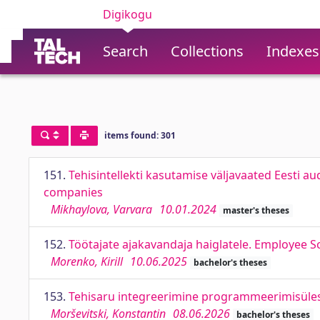
Digikogu
Search
Collections
Indexes
items found: 301
151.
Tehisintellekti kasutamise väljavaated Eesti aud
companies
Mikhaylova, Varvara
10.01.2024
master's theses
152.
Töötajate ajakavandaja haiglatele. Employee S
Morenko, Kirill
10.06.2025
bachelor's theses
153.
Tehisaru integreerimine programmeerimisüles
Morševitski, Konstantin
08.06.2026
bachelor's theses