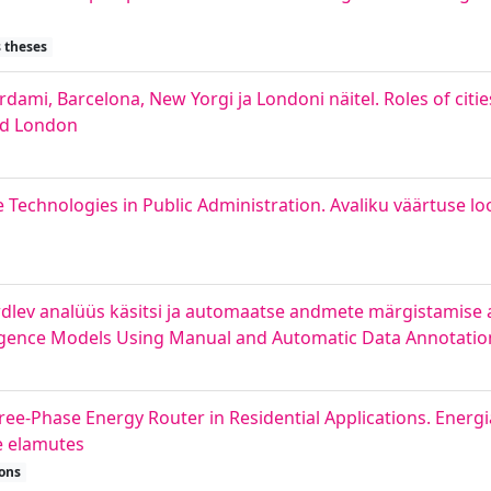
 theses
rdami, Barcelona, New Yorgi ja Londoni näitel. Roles of cities
nd London
ce Technologies in Public Administration. Avaliku väärtuse lo
rdlev analüüs käsitsi ja automaatse andmete märgistamise 
ntelligence Models Using Manual and Automatic Data Annotatio
ee-Phase Energy Router in Residential Applications. Ener
e elamutes
ions