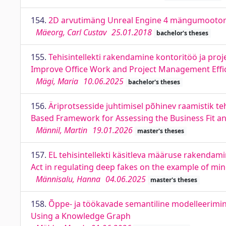
154.
2D arvutimäng Unreal Engine 4 mängumootori
Mäeorg, Carl Custav
25.01.2018
bachelor's theses
155.
Tehisintellekti rakendamine kontoritöö ja proje
Improve Office Work and Project Management Effi
Mägi, Maria
10.06.2025
bachelor's theses
156.
Äriprotsesside juhtimisel põhinev raamistik te
Based Framework for Assessing the Business Fit and
Männil, Martin
19.01.2026
master's theses
157.
EL tehisintellekti käsitleva määruse rakendami
Act in regulating deep fakes on the example of mi
Männisalu, Hanna
04.06.2025
master's theses
158.
Õppe- ja töökavade semantiline modelleerimi
Using a Knowledge Graph