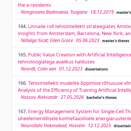
the e-residents
Nimgirovna Badmaeva, Tsagana
18.12.2019
master's
164.
Linnade roll tehisintellekti strateegiates Amste
insights from Amsterdam, Barcelona, New York, a
Niñalga Sicat; Eden Grace
05.06.2023
master's theses
165.
Public Value Creation with Artificial Intelligen
tehnoloogiatega avalikus halduses
Noordt, Colin van
01.12.2023
dissertations
166.
Tehisintellekti mudelite õppimise tõhususe võ
Analysis of the Efficiency of Training Artificial I
Nossov, Aleksandr
27.05.2026
bachelor's theses
167.
Energy Management System for Single-Cell Thr
üheelemendilisele kolmefaasilisele energiaruuteril
Nourollahi Hokmabad, Hossein
12.12.2025
dissertat