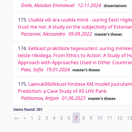
Onile, Abiodun Emmanuel
12.11.2024
dissertations
173.
Usalda või ära usalda mind - uuring Eesti riigit
trust me not. A study on the subjectivity of Estonian 
Paciaroni, Alessandro
09.09.2022
master's theses
174.
Eetikast praktiliste tegevusteni: uuring inimke
teiste riikidega. From Ethics to Action: A Study of
Approach with Approaches Used in Other Countrie
Paes, Sofia
19.01.2024
master's theses
175.
Laenukõlblikkust hindava XAI mudeli juurutamin
Prediction: a Case Study of AS LHV Pank
Pahhomov, Artjom
01.06.2023
master's theses
items found: 301
««
First
«
Previous
1
2
3
4
5
6
7
8
9
10
11
12
1