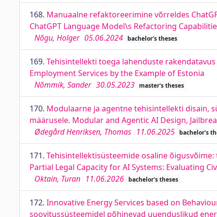
168.
Manuaalne refaktoreerimine võrreldes ChatGP
ChatGPT Language Model\s Refactoring Capabiliti
Nõgu, Holger
05.06.2024
bachelor's theses
169.
Tehisintellekti toega lahenduste rakendatavus t
Employment Services by the Example of Estonia
Nõmmik, Sander
30.05.2023
master's theses
170.
Modulaarne ja agentne tehisintellekti disain, 
määrusele. Modular and Agentic AI Design, Jailbre
Ødegård Henriksen, Thomas
11.06.2025
bachelor's t
171.
Tehisintellektisüsteemide osaline õigusvõime:
Partial Legal Capacity for AI Systems: Evaluating Ci
Oktain, Turan
11.06.2026
bachelor's theses
172.
Innovative Energy Services based on Behaviou
soovitussüsteemidel põhinevad uuenduslikud ene