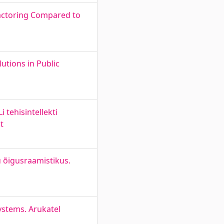
factoring Compared to
lutions in Public
 tehisintellekti
t
u õigusraamistikus.
ystems. Arukatel