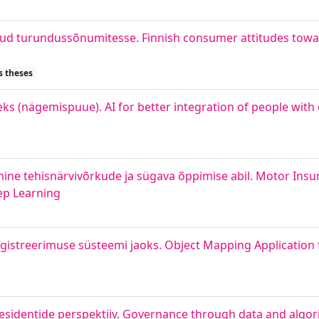
odud turundussõnumitesse. Finnish consumer attitudes tow
s theses
 (nägemispuue). AI for better integration of people with di
mine tehisnärvivõrkude ja sügava õppimise abil. Motor Insur
ep Learning
egistreerimuse süsteemi jaoks. Object Mapping Application 
esidentide perspektiiv. Governance through data and algor