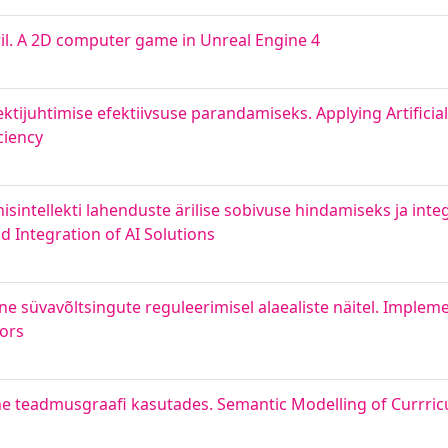
l. A 2D computer game in Unreal Engine 4
ktijuhtimise efektiivsuse parandamiseks. Applying Artificial
ciency
hisintellekti lahenduste ärilise sobivuse hindamiseks ja int
 Integration of AI Solutions
ne süvavõltsingute reguleerimisel alaealiste näitel. Impleme
nors
ne teadmusgraafi kasutades. Semantic Modelling of Currri