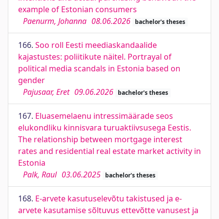
example of Estonian consumers
Paenurm, Johanna
08.06.2026
bachelor's theses
166.
Soo roll Eesti meediaskandaalide
kajastustes: poliitikute näitel. Portrayal of
political media scandals in Estonia based on
gender
Pajusaar, Eret
09.06.2026
bachelor's theses
167.
Eluasemelaenu intressimäärade seos
elukondliku kinnisvara turuaktiivsusega Eestis.
The relationship between mortgage interest
rates and residential real estate market activity in
Estonia
Palk, Raul
03.06.2025
bachelor's theses
168.
E-arvete kasutuselevõtu takistused ja e-
arvete kasutamise sõltuvus ettevõtte vanusest ja