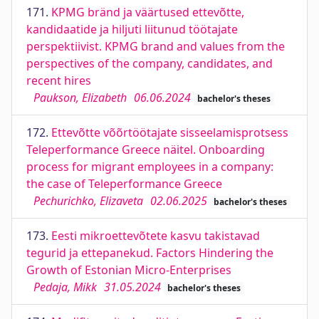
171.
KPMG bränd ja väärtused ettevõtte,
kandidaatide ja hiljuti liitunud töötajate
perspektiivist. KPMG brand and values from the
perspectives of the company, candidates, and
recent hires
Paukson, Elizabeth
06.06.2024
bachelor's theses
172.
Ettevõtte võõrtöötajate sisseelamisprotsess
Teleperformance Greece näitel. Onboarding
process for migrant employees in a company:
the case of Teleperformance Greece
Pechurichko, Elizaveta
02.06.2025
bachelor's theses
173.
Eesti mikroettevõtete kasvu takistavad
tegurid ja ettepanekud. Factors Hindering the
Growth of Estonian Micro-Enterprises
Pedaja, Mikk
31.05.2024
bachelor's theses