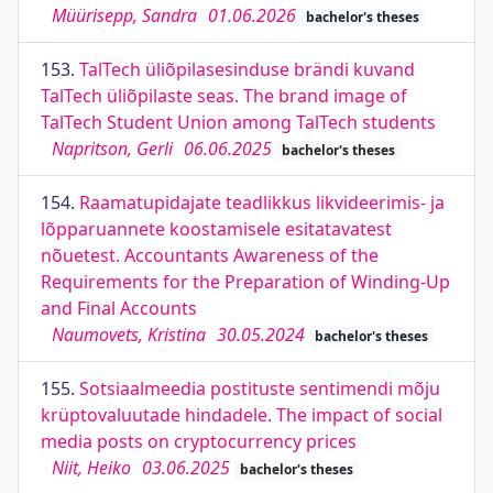
Müürisepp, Sandra
01.06.2026
bachelor's theses
153.
TalTech üliõpilasesinduse brändi kuvand
TalTech üliõpilaste seas. The brand image of
TalTech Student Union among TalTech students
Napritson, Gerli
06.06.2025
bachelor's theses
154.
Raamatupidajate teadlikkus likvideerimis- ja
lõpparuannete koostamisele esitatavatest
nõuetest. Accountants Awareness of the
Requirements for the Preparation of Winding-Up
and Final Accounts
Naumovets, Kristina
30.05.2024
bachelor's theses
155.
Sotsiaalmeedia postituste sentimendi mõju
krüptovaluutade hindadele. The impact of social
media posts on cryptocurrency prices
Niit, Heiko
03.06.2025
bachelor's theses