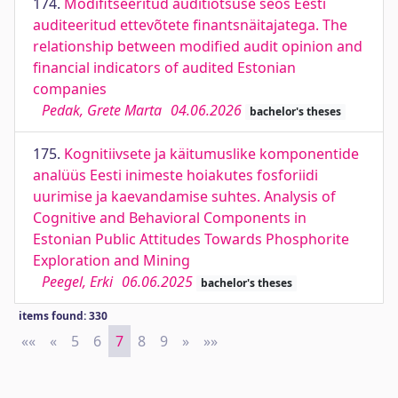
174.
Modifitseeritud auditiotsuse seos Eesti
auditeeritud ettevõtete finantsnäitajatega. The
relationship between modified audit opinion and
financial indicators of audited Estonian
companies
Pedak, Grete Marta
04.06.2026
bachelor's theses
175.
Kognitiivsete ja käitumuslike komponentide
analüüs Eesti inimeste hoiakutes fosforiidi
uurimise ja kaevandamise suhtes. Analysis of
Cognitive and Behavioral Components in
Estonian Public Attitudes Towards Phosphorite
Exploration and Mining
Peegel, Erki
06.06.2025
bachelor's theses
items found: 330
««
First
«
Previous
5
6
7
8
9
»
Next
»»
Last