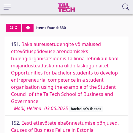
items found: 330
151.
Bakalaureusetudengite võimalused
ettevõtluspädevuse arendamiseks
tudengiorganisatsioonis Tallinna Tehnikaülikooli
majandusteaduskonna üliõpilaskogu näitel.
Opportunities for bachelor students to develop
entrepreneurial competence in a student
organisation using the example of the Student
Council of the TalTech School of Business and
Governance
Mööl, Helena
03.06.2025
bachelor's theses
152.
Eesti ettevõtete ebaõnnestumise põhjused.
Causes of Business Failure in Estonia