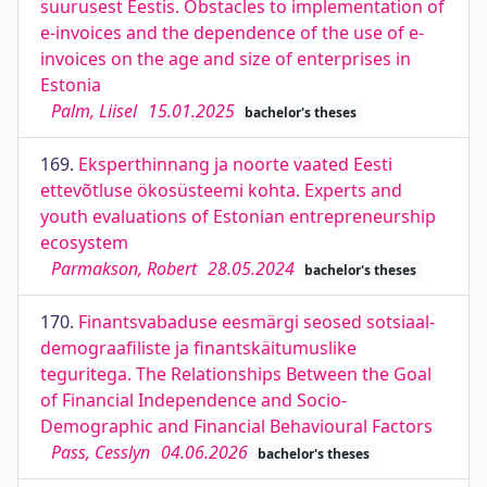
suurusest Eestis. Obstacles to implementation of
e-invoices and the dependence of the use of e-
invoices on the age and size of enterprises in
Estonia
Palm, Liisel
15.01.2025
bachelor's theses
169.
Eksperthinnang ja noorte vaated Eesti
ettevõtluse ökosüsteemi kohta. Experts and
youth evaluations of Estonian entrepreneurship
ecosystem
Parmakson, Robert
28.05.2024
bachelor's theses
170.
Finantsvabaduse eesmärgi seosed sotsiaal-
demograafiliste ja finantskäitumuslike
teguritega. The Relationships Between the Goal
of Financial Independence and Socio-
Demographic and Financial Behavioural Factors
Pass, Cesslyn
04.06.2026
bachelor's theses