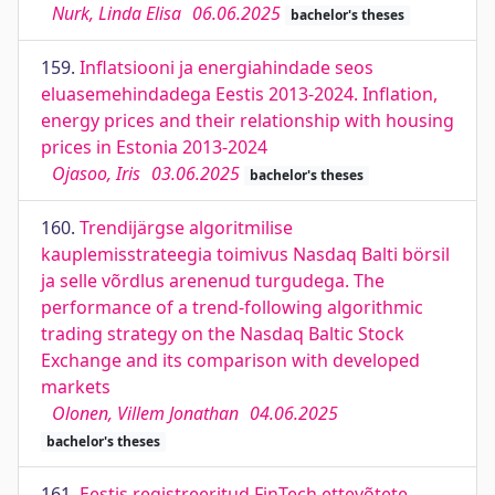
Nurk, Linda Elisa
06.06.2025
bachelor's theses
159.
Inflatsiooni ja energiahindade seos
eluasemehindadega Eestis 2013-2024. Inflation,
energy prices and their relationship with housing
prices in Estonia 2013-2024
Ojasoo, Iris
03.06.2025
bachelor's theses
160.
Trendijärgse algoritmilise
kauplemisstrateegia toimivus Nasdaq Balti börsil
ja selle võrdlus arenenud turgudega. The
performance of a trend-following algorithmic
trading strategy on the Nasdaq Baltic Stock
Exchange and its comparison with developed
markets
Olonen, Villem Jonathan
04.06.2025
bachelor's theses
161.
Eestis registreeritud FinTech ettevõtete