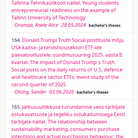
Tallinna Tehnikaülikooli näitel. Young students
entrepreneurial readiness on the example of
Tallinn University of Technology
Orumaa, Anete Alice
28.05.2024
bachelor's theses
164.
Donald Trumpi Truth Social postituste mõju
USA kaitse- ja tervishoiusektori ETF-ide
päevatootlustele: sündmusuuring 2025. aasta II
kvartal. The impact of Donald Trump´s Truth
Social posts on the daily returns of U.S. defence
and healthcare sector ETFs: event study of the
second quarter of 2025
Otsing, Sander
03.06.2026
bachelor's theses
165.
Jätkusuutlikkuse turundamise seos tarbijate
ostukavatsuste ja tegeliku ostukäitumisega Eesti
tarbijate näitel. The relationship between
sustainability marketing, consumers purchase
intentions and actual purchasing behaviour: the