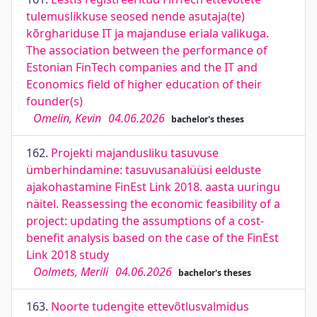
tulemuslikkuse seosed nende asutaja(te)
kõrghariduse IT ja majanduse eriala valikuga.
The association between the performance of
Estonian FinTech companies and the IT and
Economics field of higher education of their
founder(s)
Omelin, Kevin
04.06.2026
bachelor's theses
162.
Projekti majandusliku tasuvuse
ümberhindamine: tasuvusanalüüsi eelduste
ajakohastamine FinEst Link 2018. aasta uuringu
näitel. Reassessing the economic feasibility of a
project: updating the assumptions of a cost-
benefit analysis based on the case of the FinEst
Link 2018 study
Oolmets, Merili
04.06.2026
bachelor's theses
163.
Noorte tudengite ettevõtlusvalmidus