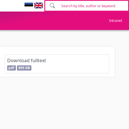
Intranet
Download fulltext
pdf
895 KB