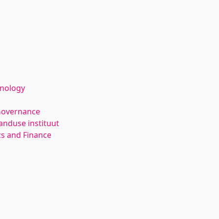
hnology
Governance
anduse instituut
s and Finance