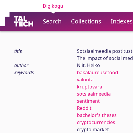
Digikogu
Search
Collections
Indexes
title
Sotsiaalmeedia postitus
The impact of social med
author
Niit, Heiko
keywords
bakalaureusetööd
valuuta
krüptovara
sotsiaalmeedia
sentiment
Reddit
bachelor's theses
cryptocurrencies
crypto market