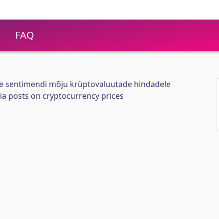
FAQ
te sentimendi mõju krüptovaluutade hindadele
ia posts on cryptocurrency prices