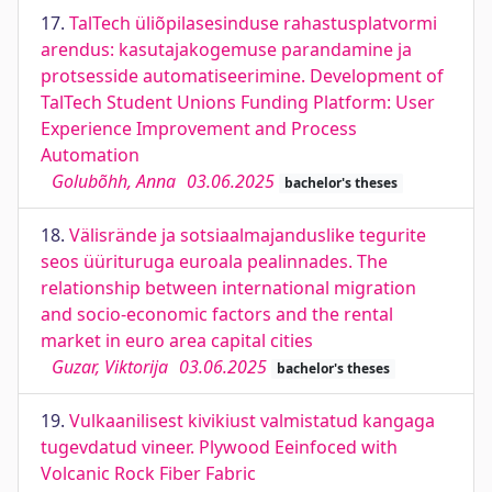
17.
TalTech üliõpilasesinduse rahastusplatvormi
arendus: kasutajakogemuse parandamine ja
protsesside automatiseerimine. Development of
TalTech Student Unions Funding Platform: User
Experience Improvement and Process
Automation
Golubõhh, Anna
03.06.2025
bachelor's theses
18.
Välisrände ja sotsiaalmajanduslike tegurite
seos üürituruga euroala pealinnades. The
relationship between international migration
and socio-economic factors and the rental
market in euro area capital cities
Guzar, Viktorija
03.06.2025
bachelor's theses
19.
Vulkaanilisest kivikiust valmistatud kangaga
tugevdatud vineer. Plywood Eeinfoced with
Volcanic Rock Fiber Fabric