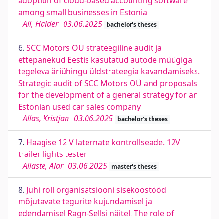
adoption of cloud-based accounting software
among small businesses in Estonia
Ali, Haider
03.06.2025
bachelor's theses
6.
SCC Motors OÜ strateegiline audit ja
ettepanekud Eestis kasutatud autode müügiga
tegeleva äriühingu üldstrateegia kavandamiseks.
Strategic audit of SCC Motors OÜ and proposals
for the development of a general strategy for an
Estonian used car sales company
Allas, Kristjan
03.06.2025
bachelor's theses
7.
Haagise 12 V laternate kontrollseade. 12V
trailer lights tester
Allaste, Alar
03.06.2025
master's theses
8.
Juhi roll organisatsiooni sisekoostööd
mõjutavate tegurite kujundamisel ja
edendamisel Ragn-Sellsi näitel. The role of