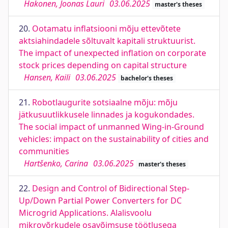
Hakonen, Joonas Lauri
03.06.2025
master's theses
20.
Ootamatu inflatsiooni mõju ettevõtete
aktsiahindadele sõltuvalt kapitali struktuurist.
The impact of unexpected inflation on corporate
stock prices depending on capital structure
Hansen, Kaili
03.06.2025
bachelor's theses
21.
Robotlaugurite sotsiaalne mõju: mõju
jätkusuutlikkusele linnades ja kogukondades.
The social impact of unmanned Wing-in-Ground
vehicles: impact on the sustainability of cities and
communities
Hartšenko, Carina
03.06.2025
master's theses
22.
Design and Control of Bidirectional Step-
Up/Down Partial Power Converters for DC
Microgrid Applications. Alalisvoolu
mikrovõrkudele osavõimsuse töötlusega