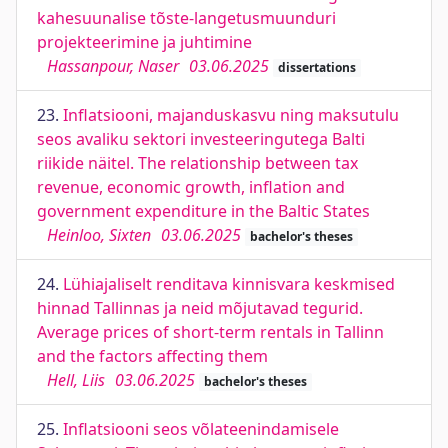
kahesuunalise tõste-langetusmuunduri
projekteerimine ja juhtimine
Hassanpour, Naser
03.06.2025
dissertations
23.
Inflatsiooni, majanduskasvu ning maksutulu
seos avaliku sektori investeeringutega Balti
riikide näitel. The relationship between tax
revenue, economic growth, inflation and
government expenditure in the Baltic States
Heinloo, Sixten
03.06.2025
bachelor's theses
24.
Lühiajaliselt renditava kinnisvara keskmised
hinnad Tallinnas ja neid mõjutavad tegurid.
Average prices of short-term rentals in Tallinn
and the factors affecting them
Hell, Liis
03.06.2025
bachelor's theses
25.
Inflatsiooni seos võlateenindamisele