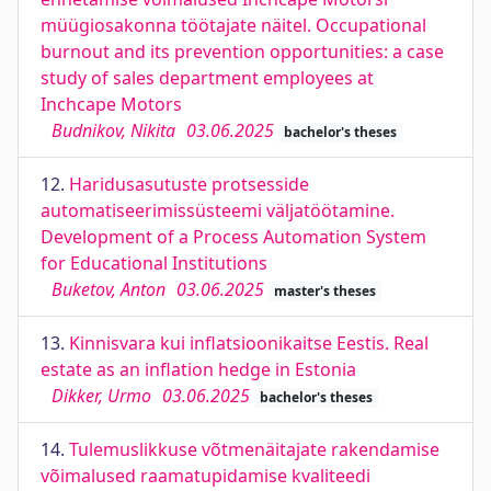
müügiosakonna töötajate näitel. Occupational
burnout and its prevention opportunities: a case
study of sales department employees at
Inchcape Motors
Budnikov, Nikita
03.06.2025
bachelor's theses
12.
Haridusasutuste protsesside
automatiseerimissüsteemi väljatöötamine.
Development of a Process Automation System
for Educational Institutions
Buketov, Anton
03.06.2025
master's theses
13.
Kinnisvara kui inflatsioonikaitse Eestis. Real
estate as an inflation hedge in Estonia
Dikker, Urmo
03.06.2025
bachelor's theses
14.
Tulemuslikkuse võtmenäitajate rakendamise
võimalused raamatupidamise kvaliteedi