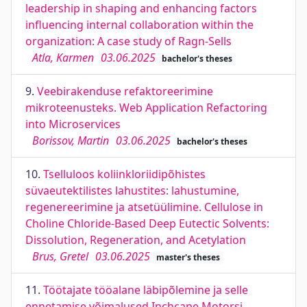
leadership in shaping and enhancing factors
influencing internal collaboration within the
organization: A case study of Ragn-Sells
Atla, Karmen
03.06.2025
bachelor's theses
9.
Veebirakenduse refaktoreerimine
mikroteenusteks. Web Application Refactoring
into Microservices
Borissov, Martin
03.06.2025
bachelor's theses
10.
Tselluloos koliinkloriidipõhistes
süvaeutektilistes lahustites: lahustumine,
regenereerimine ja atsetüülimine. Cellulose in
Choline Chloride-Based Deep Eutectic Solvents:
Dissolution, Regeneration, and Acetylation
Brus, Gretel
03.06.2025
master's theses
11.
Töötajate tööalane läbipõlemine ja selle
ennetamise võimalused Inchcape Motorsi