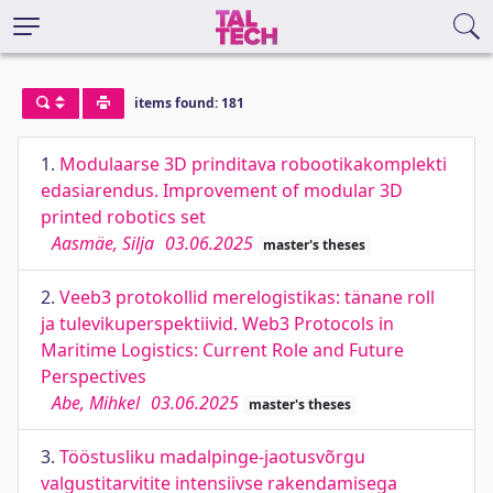
items found: 181
1.
Modulaarse 3D prinditava robootikakomplekti
edasiarendus. Improvement of modular 3D
printed robotics set
Aasmäe, Silja
03.06.2025
master's theses
2.
Veeb3 protokollid merelogistikas: tänane roll
ja tulevikuperspektiivid. Web3 Protocols in
Maritime Logistics: Current Role and Future
Perspectives
Abe, Mihkel
03.06.2025
master's theses
3.
Tööstusliku madalpinge-jaotusvõrgu
valgustitarvitite intensiivse rakendamisega