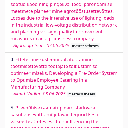
seotud kaod ning pingekvaliteedi parendamise
meetmete planeerimine agrotööstusettevõttes.
Losses due to the intensive use of lighting loads
in the industrial low-voltage distribution network
and planning voltage quality improvement
measures in an agribusiness company
Aguraiuja, Siim
03.06.2025
master's theses
4.
Ettetellimissüsteemi väljatöötamine
tootmisettevõtte töötajate toitlustamise
optimeerimiseks. Developing a Pre-Order System
to Optimize Employee Catering in a
Manufacturing Company
Aland, Vadim
03.06.2025
master's theses
5.
Pilvepõhise raamatupidamistarkvara
kasutuselevõttu mõjutavad tegurid Eesti
väikeettevõtetes. Factors influencing the