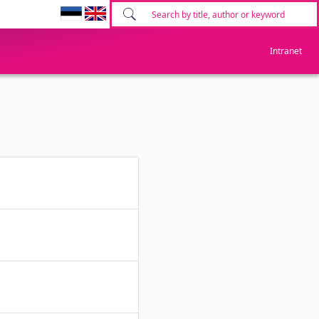
Intranet