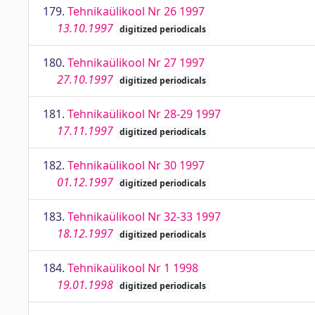
179.
Tehnikaülikool Nr 26 1997
13.10.1997
digitized periodicals
180.
Tehnikaülikool Nr 27 1997
27.10.1997
digitized periodicals
181.
Tehnikaülikool Nr 28-29 1997
17.11.1997
digitized periodicals
182.
Tehnikaülikool Nr 30 1997
01.12.1997
digitized periodicals
183.
Tehnikaülikool Nr 32-33 1997
18.12.1997
digitized periodicals
184.
Tehnikaülikool Nr 1 1998
19.01.1998
digitized periodicals