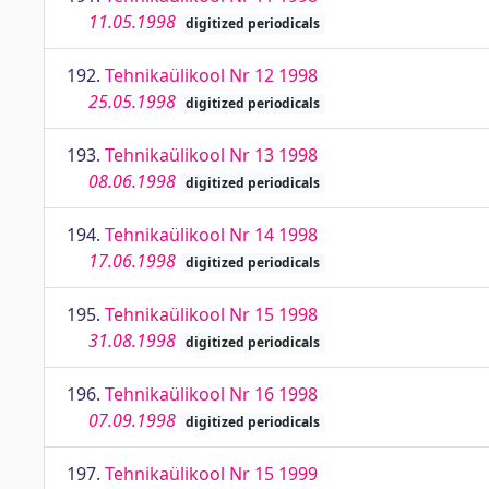
11.05.1998
digitized periodicals
192.
Tehnikaülikool Nr 12 1998
25.05.1998
digitized periodicals
193.
Tehnikaülikool Nr 13 1998
08.06.1998
digitized periodicals
194.
Tehnikaülikool Nr 14 1998
17.06.1998
digitized periodicals
195.
Tehnikaülikool Nr 15 1998
31.08.1998
digitized periodicals
196.
Tehnikaülikool Nr 16 1998
07.09.1998
digitized periodicals
197.
Tehnikaülikool Nr 15 1999