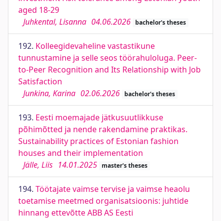
aged 18-29
Juhkental, Lisanna
04.06.2026
bachelor's theses
192.
Kolleegidevaheline vastastikune
tunnustamine ja selle seos töörahuloluga. Peer-
to-Peer Recognition and Its Relationship with Job
Satisfaction
Junkina, Karina
02.06.2026
bachelor's theses
193.
Eesti moemajade jätkusuutlikkuse
põhimõtted ja nende rakendamine praktikas.
Sustainability practices of Estonian fashion
houses and their implementation
Jälle, Liis
14.01.2025
master's theses
194.
Töötajate vaimse tervise ja vaimse heaolu
toetamise meetmed organisatsioonis: juhtide
hinnang ettevõtte ABB AS Eesti