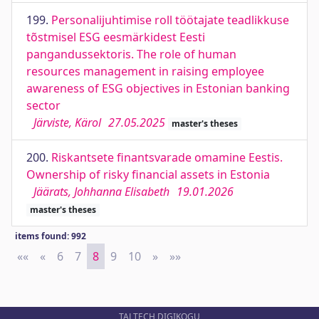
199.
Personalijuhtimise roll töötajate teadlikkuse
tõstmisel ESG eesmärkidest Eesti
pangandussektoris. The role of human
resources management in raising employee
awareness of ESG objectives in Estonian banking
sector
Järviste, Kärol
27.05.2025
master's theses
200.
Riskantsete finantsvarade omamine Eestis.
Ownership of risky financial assets in Estonia
Jäärats, Johhanna Elisabeth
19.01.2026
master's theses
items found: 992
««
First
«
Previous
6
7
8
9
10
»
Next
»»
Last
TALTECH DIGIKOGU