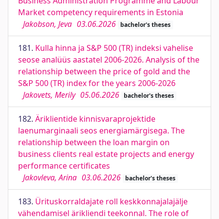
Business Administration Programme and Labour
Market competency requirements in Estonia
Jakobson, Jeva
03.06.2026
bachelor's theses
181.
Kulla hinna ja S&P 500 (TR) indeksi vahelise
seose analüüs aastatel 2006-2026. Analysis of the
relationship between the price of gold and the
S&P 500 (TR) index for the years 2006-2026
Jakovets, Merily
05.06.2026
bachelor's theses
182.
Äriklientide kinnisvaraprojektide
laenumarginaali seos energiamärgisega. The
relationship between the loan margin on
business clients real estate projects and energy
performance certificates
Jakovleva, Arina
03.06.2026
bachelor's theses
183.
Ürituskorraldajate roll keskkonnajalajälje
vähendamisel ärikliendi teekonnal. The role of