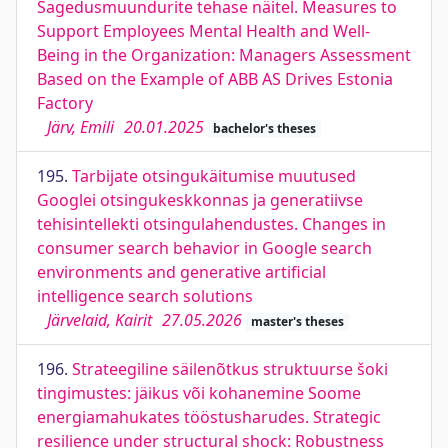
Sagedusmuundurite tehase näitel. Measures to
Support Employees Mental Health and Well-
Being in the Organization: Managers Assessment
Based on the Example of ABB AS Drives Estonia
Factory
Järv, Emili
20.01.2025
bachelor's theses
195.
Tarbijate otsingukäitumise muutused
Googlei otsingukeskkonnas ja generatiivse
tehisintellekti otsingulahendustes. Changes in
consumer search behavior in Google search
environments and generative artificial
intelligence search solutions
Järvelaid, Kairit
27.05.2026
master's theses
196.
Strateegiline säilenõtkus struktuurse šoki
tingimustes: jäikus või kohanemine Soome
energiamahukates tööstusharudes. Strategic
resilience under structural shock: Robustness