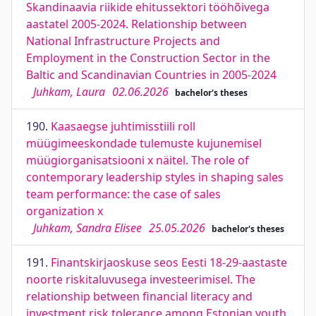
Skandinaavia riikide ehitussektori tööhõivega
aastatel 2005-2024. Relationship between
National Infrastructure Projects and
Employment in the Construction Sector in the
Baltic and Scandinavian Countries in 2005-2024
Juhkam, Laura
02.06.2026
bachelor's theses
190.
Kaasaegse juhtimisstiili roll
müügimeeskondade tulemuste kujunemisel
müügiorganisatsiooni x näitel. The role of
contemporary leadership styles in shaping sales
team performance: the case of sales
organization x
Juhkam, Sandra Elisee
25.05.2026
bachelor's theses
191.
Finantskirjaoskuse seos Eesti 18-29-aastaste
noorte riskitaluvusega investeerimisel. The
relationship between financial literacy and
investment risk tolerance among Estonian youth