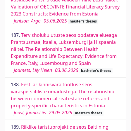
Validation of OECD/INFE Financial Literacy Survey
2023 Constructs: Evidence from Estonia
Jentson, Argo
05.06.2025
master's theses
187.
Tervishoiukulutuste seos oodatava elueaga
Prantsusmaa, Itaalia, Luksemburgi ja Hispaania
näitel. The Relationship Between Health
Expenditure and Life Expectancy: Evidence from
France, Italy, Luxembourg and Spain
Joamets, Lily Helen
03.06.2025
bachelor's theses
188.
Eesti ärikinnisvara tootluse seos
varaspetsiifiliste omadustega. The relationship
between commercial real estate returns and
property-specific characteristics in Estonia
Joost, Joona-Liis
29.05.2025
master's theses
189.
Riiklike taristuprojektide seos Balti ning