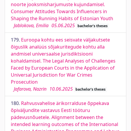
noorte jooksmisharjumuste kujundamisel.
Consumer Attitudes Towards Influencers in
Shaping the Running Habits of Estonian Youth
Jablokova, Emilia
05.06.2025
bachelor's theses
179.
Euroopa kohtu ees seisvate väljakutsete
õiguslik analüüs sõjakuritegude kohtu alla
andmisel universaalse jurisdiktsiooni
kohaldamisel. The Legal Analyses of Challenges
Faced by European Courts in the Application of
Universal Jurisdiction for War Crimes
Prosecution
Jafarova, Nazrin
10.06.2025
bachelor's theses
180.
Rahvusvahelise ärikorralduse õppekava
õpiväljundite vastavus Eesti tööturu
pädevusnõuetele. Alignment between the
intended learning outcomes of the International