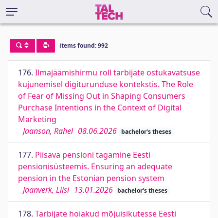
items found: 992
176.
Ilmajäämishirmu roll tarbijate ostukavatsuse
kujunemisel digiturunduse kontekstis. The Role
of Fear of Missing Out in Shaping Consumers
Purchase Intentions in the Context of Digital
Marketing
Jaanson, Rahel
08.06.2026
bachelor's theses
177.
Piisava pensioni tagamine Eesti
pensionisüsteemis. Ensuring an adequate
pension in the Estonian pension system
Jaanverk, Liisi
13.01.2026
bachelor's theses
178.
Tarbijate hoiakud mõjuisikutesse Eesti