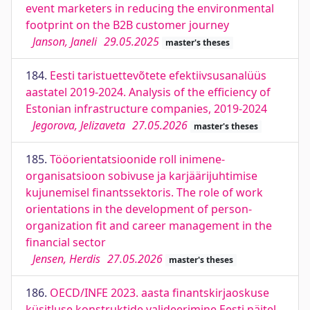
event marketers in reducing the environmental
footprint on the B2B customer journey
Janson, Janeli
29.05.2025
master's theses
184.
Eesti taristuettevõtete efektiivsusanalüüs
aastatel 2019-2024. Analysis of the efficiency of
Estonian infrastructure companies, 2019-2024
Jegorova, Jelizaveta
27.05.2026
master's theses
185.
Tööorientatsioonide roll inimene-
organisatsioon sobivuse ja karjäärijuhtimise
kujunemisel finantssektoris. The role of work
orientations in the development of person-
organization fit and career management in the
financial sector
Jensen, Herdis
27.05.2026
master's theses
186.
OECD/INFE 2023. aasta finantskirjaoskuse
küsitluse konstruktide valideerimine Eesti näitel.