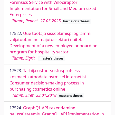
Forensics Service with Velociraptor:
Implementation for Small and Medium-sized
Enterprises
Tamm, Rennet
27.05.2025
bachelor's theses
17522.
Uue töötaja sisseelamisprogrammi
väljatöötamine majutussektori näitel.
Development of a new employee onboarding
program for hospitality sector
Tamm, Sigrit
master's theses
17523.
Tarbija ostuotsustusprotsess
kosmeetikatoodete ostmisel internetist.
Consumer decision-making process in
purchasing cosmetics online
Tamm, Siret
23.01.2018
master's theses
17524.
GraphQL API rakendamine
hajussüsteemis. GraphQL API Implementation in