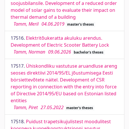
soojusbilansile. Development of a reduced order
model of solar gains to evaluate their impact on
thermal demand of a building
Tamm, Meril
04.06.2019
master's theses
17516.
Elektritõukeratta akuluku arendus.
Development of Electric Scooter Battery Lock
Tamm, Norman
09.06.2026
bachelor's theses
17517.
Ühiskondliku vastutuse aruandluse areng
seoses direktiivi 2014/95/EL jõustumisega Eesti
börsiettevõtete näitel. Development of CSR
reporting in connection with the entry into force
of Directive 2014/95/EU based on Estonian listed
entities
Tamm, Piret
27.05.2022
master's theses
17518.
Puidust trapetsikujulistest moodulitest
koosneva kuppelkonstruktsiooni arvutus.