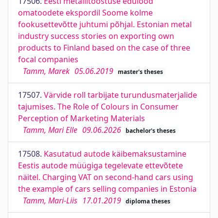
17506.
Eesti metallitööstuse edulood
omatoodete ekspordil Soome kolme
fookusettevõtte juhtumi põhjal. Estonian metal
industry success stories on exporting own
products to Finland based on the case of three
focal companies
Tamm, Marek
05.06.2019
master's theses
17507.
Värvide roll tarbijate turundusmaterjalide
tajumises. The Role of Colours in Consumer
Perception of Marketing Materials
Tamm, Mari Elle
09.06.2026
bachelor's theses
17508.
Kasutatud autode käibemaksustamine
Eestis autode müügiga tegelevate ettevõtete
näitel. Charging VAT on second-hand cars using
the example of cars selling companies in Estonia
Tamm, Mari-Liis
17.01.2019
diploma theses