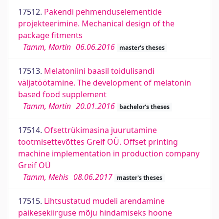
17512.
Pakendi pehmenduselementide
projekteerimine. Mechanical design of the
package fitments
Tamm, Martin
06.06.2016
master's theses
17513.
Melatoniini baasil toidulisandi
väljatöötamine. The development of melatonin
based food supplement
Tamm, Martin
20.01.2016
bachelor's theses
17514.
Ofsettrükimasina juurutamine
tootmisettevõttes Greif OÜ. Offset printing
machine implementation in production company
Greif OÜ
Tamm, Mehis
08.06.2017
master's theses
17515.
Lihtsustatud mudeli arendamine
päikesekiirguse mõju hindamiseks hoone