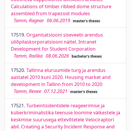
Calculations of timber ribbed dome structure
assembled from trapezoid modules
Tamm, Ragnar
06.06.2019
master's theses
17519.
Organisatsiooni siseveebi arendus
üliõpilaskorporatsiooni näitel. Intranet
Development for Student Corporation
Tamm, Railika
08.06.2026
bachelor's theses
17520.
Tallinna eluruumide turg ja arendus
aastatel 2010 kuni 2020. Housing market and
development in Tallinn from 2010 to 2020
Tamm, Renee
07.12.2021
master's theses
17521.
Turbeintsidentidele reageerimise ja
küberkriminalistika teenuse loomine väikestele ja
keskmise suurusega ettevõtetele Velociraptori
abil. Creating a Security Incident Response and