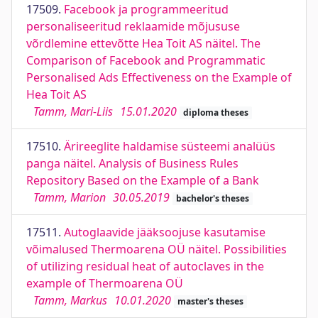
17509.
Facebook ja programmeeritud
personaliseeritud reklaamide mõjususe
võrdlemine ettevõtte Hea Toit AS näitel. The
Comparison of Facebook and Programmatic
Personalised Ads Effectiveness on the Example of
Hea Toit AS
Tamm, Mari-Liis
15.01.2020
diploma theses
17510.
Ärireeglite haldamise süsteemi analüüs
panga näitel. Analysis of Business Rules
Repository Based on the Example of a Bank
Tamm, Marion
30.05.2019
bachelor's theses
17511.
Autoglaavide jääksoojuse kasutamise
võimalused Thermoarena OÜ näitel. Possibilities
of utilizing residual heat of autoclaves in the
example of Thermoarena OÜ
Tamm, Markus
10.01.2020
master's theses