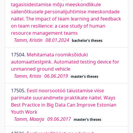
tagasisidestamise mõju meeskondlikule
säilenõtkusele personalijuhtimise meeskondade
näitel. The impact of team learning and feedback
on team resilience: a case study of human
resource management teams
Tamm, Kristin
08.01.2024
bachelor's theses
17504.
Mehitamata roomiksõiduki
automaattestpink. Automated testing device for
unmanned ground vehicle
Tamm, Kristo
06.06.2019
master's theses
17505.
Eesti noorsootöö täiustamise viise
parimate suurandmete praktikate näitel. Ways
Best Practice in Big Data Can Improve Estonian
Youth Work
Tamm, Maarja
09.06.2017
master's theses