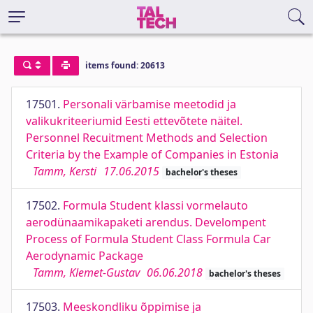
items found: 20613
17501.
Personali värbamise meetodid ja
valikukriteeriumid Eesti ettevõtete näitel.
Personnel Recuitment Methods and Selection
Criteria by the Example of Companies in Estonia
Tamm, Kersti
17.06.2015
bachelor's theses
17502.
Formula Student klassi vormelauto
aerodünaamikapaketi arendus. Develompent
Process of Formula Student Class Formula Car
Aerodynamic Package
Tamm, Klemet-Gustav
06.06.2018
bachelor's theses
17503.
Meeskondliku õppimise ja