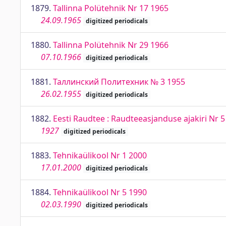
1879.
Tallinna Polütehnik Nr 17 1965
24.09.1965
digitized periodicals
1880.
Tallinna Polütehnik Nr 29 1966
07.10.1966
digitized periodicals
1881.
Таллинский Политехник № 3 1955
26.02.1955
digitized periodicals
1882.
Eesti Raudtee : Raudteeasjanduse ajakiri Nr 5
1927
digitized periodicals
1883.
Tehnikaülikool Nr 1 2000
17.01.2000
digitized periodicals
1884.
Tehnikaülikool Nr 5 1990
02.03.1990
digitized periodicals