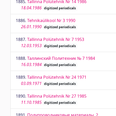
1885.
Tallinna Polütehnik Nr 14 1986
18.04.1986
digitized periodicals
1886.
Tehnikaülikool Nr 3 1990
26.01.1990
digitized periodicals
1887.
Tallinna Polütehnik Nr 7 1953
12.03.1953
digitized periodicals
1888.
Таллинский Политехник № 7 1984
16.03.1984
digitized periodicals
1889.
Tallinna Polütehnik Nr 24 1971
03.09.1971
digitized periodicals
1890.
Tallinna Polütehnik Nr 27 1985
11.10.1985
digitized periodicals
1891.
Полупроводниковые материалы. 2