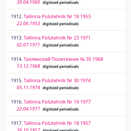
30.04.1960
digitized periodicals
1912.
Tallinna Polütehnik Nr 18 1953
22.06.1953
digitized periodicals
1913.
Tallinna Polütehnik Nr 23 1971
02.07.1971
digitized periodicals
1914.
Таллинский Политехник № 35 1968
13.12.1968
digitized periodicals
1915.
Tallinna Polütehnik Nr 30 1974
05.11.1974
digitized periodicals
1916.
Tallinna Polütehnik Nr 14 1977
22.04.1977
digitized periodicals
1917.
Tallinna Polütehnik Nr 18 1957
26.10.1957
digitized periodicals