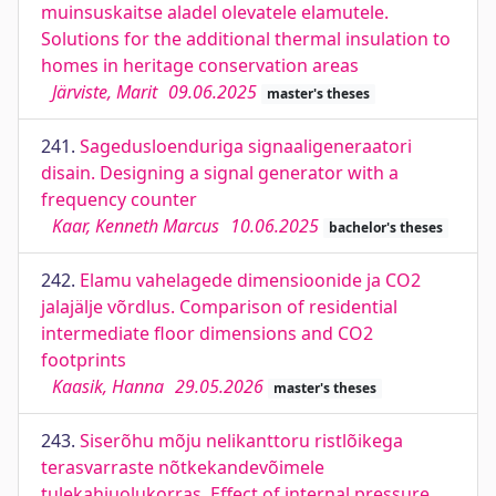
muinsuskaitse aladel olevatele elamutele.
Solutions for the additional thermal insulation to
homes in heritage conservation areas
Järviste, Marit
09.06.2025
master's theses
241.
Sagedusloenduriga signaaligeneraatori
disain. Designing a signal generator with a
frequency counter
Kaar, Kenneth Marcus
10.06.2025
bachelor's theses
242.
Elamu vahelagede dimensioonide ja CO2
jalajälje võrdlus. Comparison of residential
intermediate floor dimensions and CO2
footprints
Kaasik, Hanna
29.05.2026
master's theses
243.
Siserõhu mõju nelikanttoru ristlõikega
terasvarraste nõtkekandevõimele
tulekahjuolukorras. Effect of internal pressure