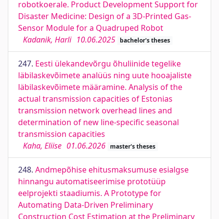
robotkoerale. Product Development Support for
Disaster Medicine: Design of a 3D-Printed Gas-
Sensor Module for a Quadruped Robot
Kadanik, Harli
10.06.2025
bachelor's theses
247.
Eesti ülekandevõrgu õhuliinide tegelike
läbilaskevõimete analüüs ning uute hooajaliste
läbilaskevõimete määramine. Analysis of the
actual transmission capacities of Estonias
transmission network overhead lines and
determination of new line-specific seasonal
transmission capacities
Kaha, Eliise
01.06.2026
master's theses
248.
Andmepõhise ehitusmaksumuse esialgse
hinnangu automatiseerimise prototüüp
eelprojekti staadiumis. A Prototype for
Automating Data-Driven Preliminary
Construction Cost Estimation at the Preliminary