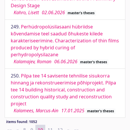
Design Stage
Kahro, Lisett
02.06.2026
master's theses
249.
Perhüdropolüsilasaani hübriidse
kõvendamise teel saadud õhukeste kilede
karakteriseerimine. Characterization of thin films
produced by hybrid curing of
perhydropolysilazane
Kalamajev, Roman
06.06.2026
master's theses
250.
Pilpa tee 14 savisente tehnilise sisukorra
hinnang ja rekonstrueerimise põhiprojekt. Pilpa
tee 14 building historical, construction and
construction quality study and reconstruction
project
Kalamees, Marcus-Ain
17.01.2025
master's theses
items found: 1052