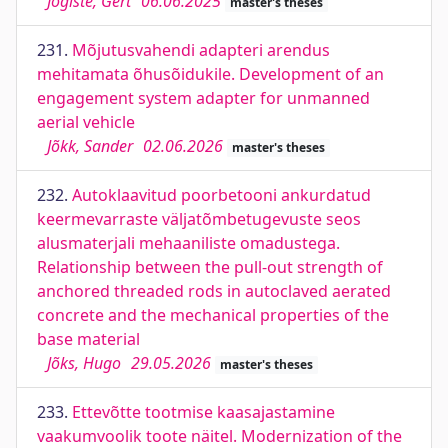
Jõgiste, Gert
06.06.2025
master's theses
231.
Mõjutusvahendi adapteri arendus
mehitamata õhusõidukile. Development of an
engagement system adapter for unmanned
aerial vehicle
Jõkk, Sander
02.06.2026
master's theses
232.
Autoklaavitud poorbetooni ankurdatud
keermevarraste väljatõmbetugevuste seos
alusmaterjali mehaaniliste omadustega.
Relationship between the pull-out strength of
anchored threaded rods in autoclaved aerated
concrete and the mechanical properties of the
base material
Jõks, Hugo
29.05.2026
master's theses
233.
Ettevõtte tootmise kaasajastamine
vaakumvoolik toote näitel. Modernization of the