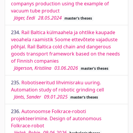
companys production using the example of
vacuum tube product
Jäger, Eedi
28.05.2024
master's theses
234.
Rail Baltica külmaahela ja ohtlike kaupade
veoahela raamistik Soome ettevõtete vajaduste
põhjal. Rail Baltica cold chain and dangerous
goods transport framework based on the needs
of Finnish companies
Jägerson, Kristiina
03.06.2026
master's theses
235.
Robotiseeritud lihvimisraku uuring.
Automation study of robotic grinding cell
Jänts, Sander
09.01.2025
master's theses
236.
Autonoomse Folkrace-roboti
projekteerimine. Design of autonomous
Folkrace-robot
Järlak, Robin
09.06.2026