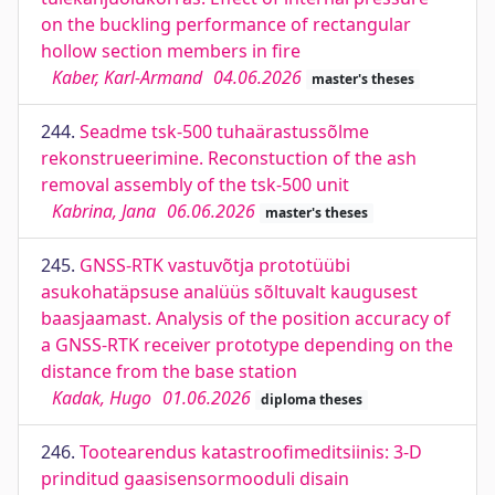
on the buckling performance of rectangular
hollow section members in fire
Kaber, Karl-Armand
04.06.2026
master's theses
244.
Seadme tsk-500 tuhaärastussõlme
rekonstrueerimine. Reconstuction of the ash
removal assembly of the tsk-500 unit
Kabrina, Jana
06.06.2026
master's theses
245.
GNSS-RTK vastuvõtja prototüübi
asukohatäpsuse analüüs sõltuvalt kaugusest
baasjaamast. Analysis of the position accuracy of
a GNSS-RTK receiver prototype depending on the
distance from the base station
Kadak, Hugo
01.06.2026
diploma theses
246.
Tootearendus katastroofimeditsiinis: 3-D
prinditud gaasisensormooduli disain