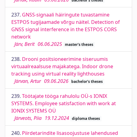
bachelor's theses
237.
GNSS-signaali häiringute tuvastamine
ESTPOS tugijaamade võrgu näitel. Detection of
GNSS signal interference in the ESTPOS CORS
network
Järv, Berit
06.06.2025
master's theses
238.
Drooni positsioneerimine siseruumis
virtuaalreaalsuse majakatega. Indoor drone
tracking using virtual reality lighthouses
Järvan, Artur
09.06.2026
bachelor's theses
239.
Töötajate tööga rahulolu OÜ-s IONIX
SYSTEMS. Employee satisfaction with work at
IONIX SYSTEMS OÜ
Järveots, Piia
19.12.2024
diploma theses
240.
Piirdetarindite lisasoojustuse lahendused