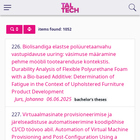
items found: 1052
226.
Biolisandiga elastse polüuretaanvahu
vastupidavuse uuring: väsimuse määramine
pehme mööbli tootearenduse kontekstis.
Durability Analysis of Flexible Polyurethane Foam
with a Bio-based Additive: Determination of
Fatigue in the Context of Upholstered Furniture
Product Development
Jurs, Johanna
06.06.2025
bachelor's theses
227.
Virtuaalmasinate provisioneerimise ja
järelseadistuse automatiseerimine koodipõhise
CI/CD töövoo abil. Automation of Virtual Machine
Provisioning and Post-Configuration Using a