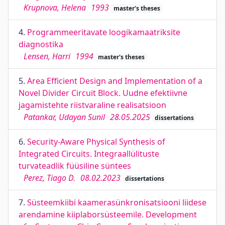
Krupnova, Helena
1993
master's theses
4.
Programmeeritavate loogikamaatriksite
diagnostika
Lensen, Harri
1994
master's theses
5.
Area Efficient Design and Implementation of a
Novel Divider Circuit Block. Uudne efektiivne
jagamistehte riistvaraline realisatsioon
Patankar, Udayan Sunil
28.05.2025
dissertations
6.
Security-Aware Physical Synthesis of
Integrated Circuits. Integraallülituste
turvateadlik füüsiline süntees
Perez, Tiago D.
08.02.2023
dissertations
7.
Süsteemkiibi kaamerasünkronisatsiooni liidese
arendamine kiiplaborsüsteemile. Development