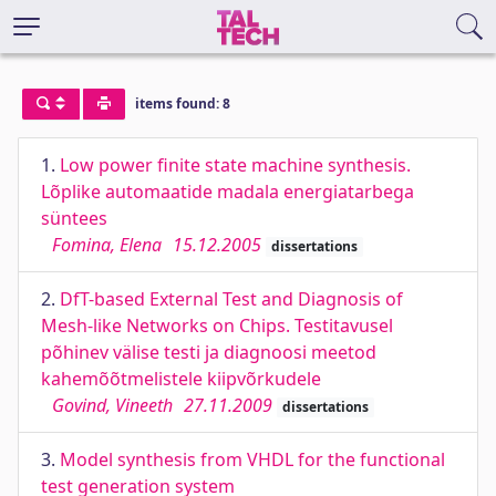
items found: 8
1.
Low power finite state machine synthesis.
Lõplike automaatide madala energiatarbega
süntees
Fomina, Elena
15.12.2005
dissertations
2.
DfT-based External Test and Diagnosis of
Mesh-like Networks on Chips. Testitavusel
põhinev välise testi ja diagnoosi meetod
kahemõõtmelistele kiipvõrkudele
Govind, Vineeth
27.11.2009
dissertations
3.
Model synthesis from VHDL for the functional
test generation system