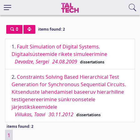
items found: 2
1.
Fault Simulation of Digital Systems.
Digitaalsüsteemide rikete simuleerimine
Devadze, Sergei
24.08.2009
dissertations
2.
Constraints Solving Based Hierarchical Test
Generation for Synchronous Sequential Circuits.
Kitsenduste lahendamisel baseeruv hierarhiline
testigenereerimine sünkroonsetele
järjestikskeemidele
Viilukas, Taavi
30.11.2012
dissertations
items found: 2
1