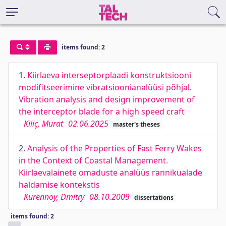
items found: 2
1.
Kiirlaeva interseptorplaadi konstruktsiooni
modifitseerimine vibratsioonianalüüsi põhjal.
Vibration analysis and design improvement of
the interceptor blade for a high speed craft
Kiliç, Murat
02.06.2025
master's theses
2.
Analysis of the Properties of Fast Ferry Wakes
in the Context of Coastal Management.
Kiirlaevalainete omaduste analüüs rannikualade
haldamise kontekstis
Kurennoy, Dmitry
08.10.2009
dissertations
items found: 2