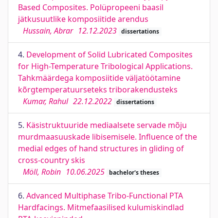
Based Composites. Polüpropeeni baasil
jätkusuutlike komposiitide arendus
Hussain, Abrar
12.12.2023
dissertations
4.
Development of Solid Lubricated Composites
for High-Temperature Tribological Applications.
Tahkmäärdega komposiitide väljatöötamine
kõrgtemperatuurseteks triborakendusteks
Kumar, Rahul
22.12.2022
dissertations
5.
Käsistruktuuride mediaalsete servade mõju
murdmaasuuskade libisemisele. Influence of the
medial edges of hand structures in gliding of
cross-country skis
Möll, Robin
10.06.2025
bachelor's theses
6.
Advanced Multiphase Tribo-Functional PTA
Hardfacings. Mitmefaasilised kulumiskindlad