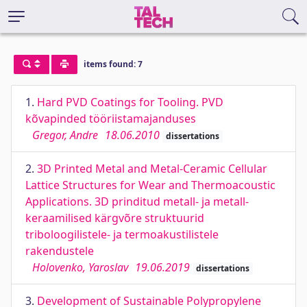
items found: 7
1.
Hard PVD Coatings for Tooling. PVD
kõvapinded tööriistamajanduses
Gregor, Andre
18.06.2010
dissertations
2.
3D Printed Metal and Metal-Ceramic Cellular
Lattice Structures for Wear and Thermoacoustic
Applications. 3D prinditud metall- ja metall-
keraamilised kärgvõre struktuurid
triboloogilistele- ja termoakustilistele
rakendustele
Holovenko, Yaroslav
19.06.2019
dissertations
3.
Development of Sustainable Polypropylene