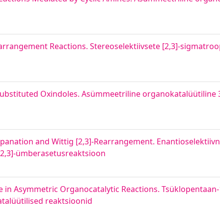
Rearrangement Reactions. Stereoselektiivsete [2,3]-sigmatro
substituted Oxindoles. Asümmeetriline organokatalüütiline 
panation and Wittig [2,3]-Rearrangement. Enantioselektiiv
 [2,3]-ümberasetusreaktsioon
 in Asymmetric Organocatalytic Reactions. Tsüklopentaan-1
alüütilised reaktsioonid