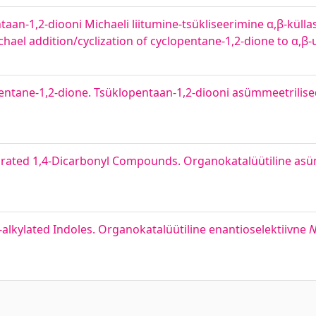
taan-1,2-diooni Michaeli liitumine-tsükliseerimine α,β-küll
chael addition/cyclization of cyclopentane-1,2-dione to α,
entane-1,2-dione. Tsüklopentaan-1,2-diooni asümmeetrilise
rated 1,4-Dicarbonyl Compounds. Organokatalüütiline asüm
-alkylated Indoles. Organokatalüütiline enantioselektiivne