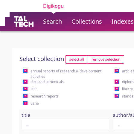
Digikogu
Search
Collections
Indexes
Select collection
select all
remove selection
annual reports of research & development
article
activities
digitized periodicals
diplom
IOP
library
research reports
standa
varia
title
author/s