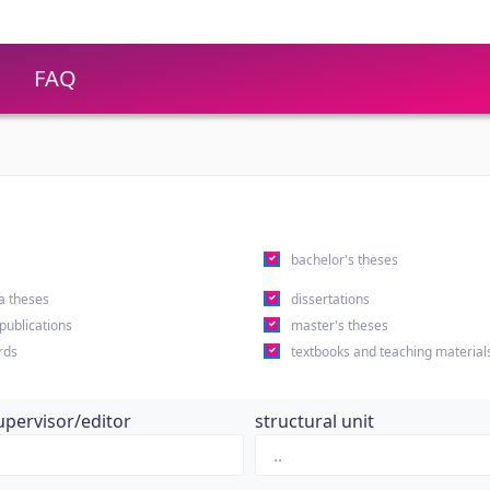
FAQ
s
bachelor's theses
a theses
dissertations
 publications
master's theses
rds
textbooks and teaching material
upervisor/editor
structural unit