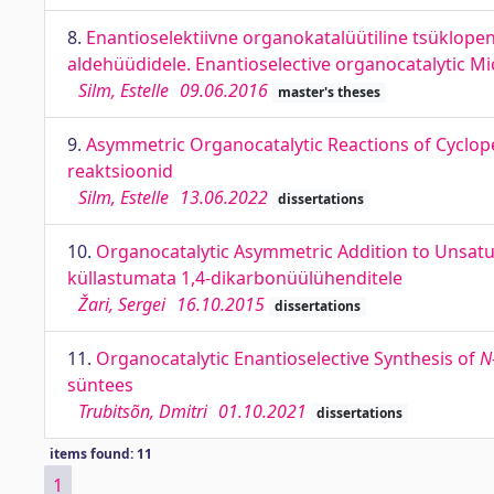
8.
Enantioselektiivne organokatalüütiline tsüklopen
aldehüüdidele. Enantioselective organocatalytic Mi
Silm, Estelle
09.06.2016
master's theses
9.
Asymmetric Organocatalytic Reactions of Cyclop
reaktsioonid
Silm, Estelle
13.06.2022
dissertations
10.
Organocatalytic Asymmetric Addition to Unsatu
küllastumata 1,4-dikarbonüülühenditele
Žari, Sergei
16.10.2015
dissertations
11.
Organocatalytic Enantioselective Synthesis of
N
süntees
Trubitsõn, Dmitri
01.10.2021
dissertations
items found: 11
1