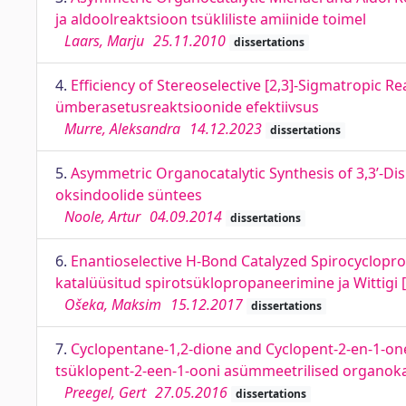
ja aldoolreaktsioon tsükliliste amiinide toimel
Laars, Marju
25.11.2010
dissertations
4.
Efficiency of Stereoselective [2,3]-Sigmatropic 
ümberasetusreaktsioonide efektiivsus
Murre, Aleksandra
14.12.2023
dissertations
5.
Asymmetric Organocatalytic Synthesis of 3,3’-Di
oksindoolide süntees
Noole, Artur
04.09.2014
dissertations
6.
Enantioselective H-Bond Catalyzed Spirocyclopro
katalüüsitud spirotsüklopropaneerimine ja Wittigi
Ošeka, Maksim
15.12.2017
dissertations
7.
Cyclopentane-1,2-dione and Cyclopent-2-en-1-one
tsüklopent-2-een-1-ooni asümmeetrilised organokat
Preegel, Gert
27.05.2016
dissertations