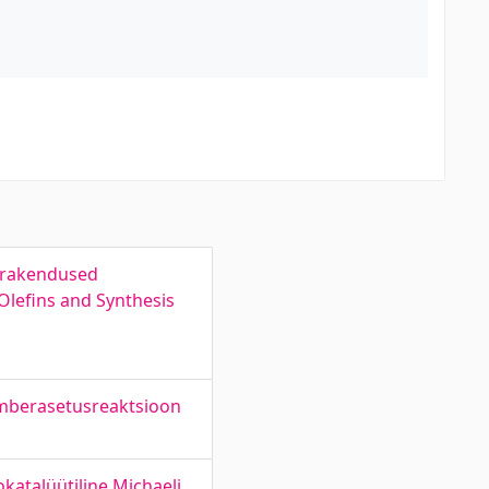
e rakendused
Olefins and Synthesis
 ümberasetusreaktsioon
katalüütiline Michaeli