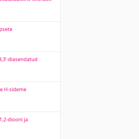
opsete
3,3’-diasendatud
ne H-sideme
,2-diooni ja