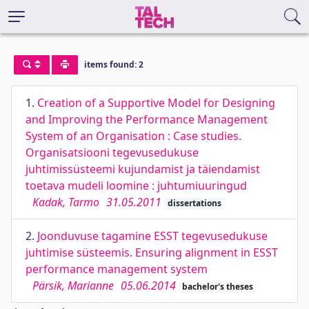
items found: 2
1.
Creation of a Supportive Model for Designing
and Improving the Performance Management
System of an Organisation : Case studies.
Organisatsiooni tegevusedukuse
juhtimissüsteemi kujundamist ja täiendamist
toetava mudeli loomine : juhtumiuuringud
Kadak, Tarmo
31.05.2011
dissertations
2.
Joonduvuse tagamine ESST tegevusedukuse
juhtimise süsteemis. Ensuring alignment in ESST
performance management system
Pärsik, Marianne
05.06.2014
bachelor's theses