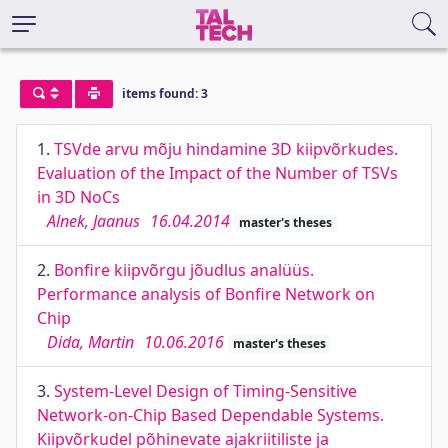
items found: 3
1.
TSVde arvu mõju hindamine 3D kiipvõrkudes.
Evaluation of the Impact of the Number of TSVs
in 3D NoCs
Alnek, Jaanus
16.04.2014
master's theses
2.
Bonfire kiipvõrgu jõudlus analüüs.
Performance analysis of Bonfire Network on
Chip
Dida, Martin
10.06.2016
master's theses
3.
System-Level Design of Timing-Sensitive
Network-on-Chip Based Dependable Systems.
Kiipvõrkudel põhinevate ajakriitiliste ja