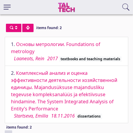
items found: 2
1.
Основы метрологии. Foundations of
metrology
Laaneots, Rein
2017
textbooks and teaching materials
2.
Комплексный анализ и оценка
эффективности деятельности хозяйственной
единицы. Majandusüksuse majandusliku
tegevuse kompleksanalüüs ja efektiivsuse
hindamine. The System Integrated Analysis of
Entity’s Performance
Startseva, Emilia
18.11.2016
dissertations
items found: 2