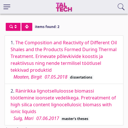
items found: 2
1.
The Composition and Reactivity of Different Oil
Shales and the Products Formed During Thermal
Treatment. Erinevate põlevkivide koostis ja
reaktiivsus ning nende termilisel töötlusel
tekkivad produktid
Maaten, Birgit
07.05.2018
dissertations
2.
Ränirikka lignotselluloosse biomassi
töötlemine ioonsete vedelikega. Pretreatment of
high silica content lignocellulosic biomass with
ionic liquids
Sulg, Mari
07.06.2017
master's theses