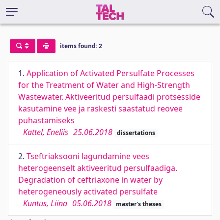
items found: 2
1.
Application of Activated Persulfate Processes
for the Treatment of Water and High-Strength
Wastewater. Aktiveeritud persulfaadi protsesside
kasutamine vee ja raskesti saastatud reovee
puhastamiseks
Kattel, Eneliis
25.06.2018
dissertations
2.
Tseftriaksooni lagundamine vees
heterogeenselt aktiveeritud persulfaadiga.
Degradation of ceftriaxone in water by
heterogeneously activated persulfate
Kuntus, Liina
05.06.2018
master's theses