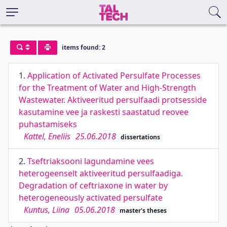
items found: 2
1.
Application of Activated Persulfate Processes
for the Treatment of Water and High-Strength
Wastewater. Aktiveeritud persulfaadi protsesside
kasutamine vee ja raskesti saastatud reovee
puhastamiseks
Kattel, Eneliis
25.06.2018
dissertations
2.
Tseftriaksooni lagundamine vees
heterogeenselt aktiveeritud persulfaadiga.
Degradation of ceftriaxone in water by
heterogeneously activated persulfate
Kuntus, Liina
05.06.2018
master's theses