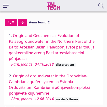
items found: 2
1.
Origin and Geochemical Evolution of
Palaeogroundwater in the Northern Part of the
Baltic Artesian Basin. Paleopõhjavete päritolu ja
geokeemiline areng Balti arteesiabasseini
põhjaosas
Pärn, Joonas
04.10.2018
dissertations
2.
Origin of groundwater in the Ordovician-
Cambrian aquifer system in Estonia.
Ordoviitsium-Kambriumi põhjaveekompleksi
põhjavete kujunemine
Pärn, Joonas
12.06.2014
master's theses