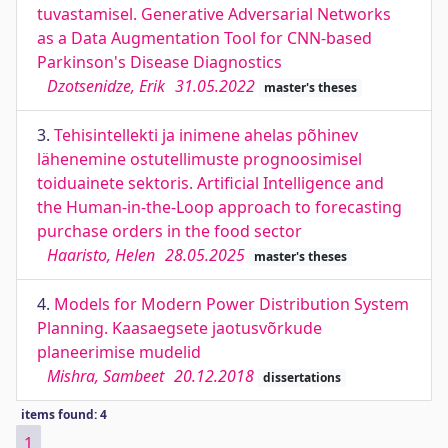
tuvastamisel. Generative Adversarial Networks
as a Data Augmentation Tool for CNN-based
Parkinson's Disease Diagnostics
Dzotsenidze, Erik
31.05.2022
master's theses
3.
Tehisintellekti ja inimene ahelas põhinev
lähenemine ostutellimuste prognoosimisel
toiduainete sektoris. Artificial Intelligence and
the Human-in-the-Loop approach to forecasting
purchase orders in the food sector
Haaristo, Helen
28.05.2025
master's theses
4.
Models for Modern Power Distribution System
Planning. Kaasaegsete jaotusvõrkude
planeerimise mudelid
Mishra, Sambeet
20.12.2018
dissertations
items found: 4
1