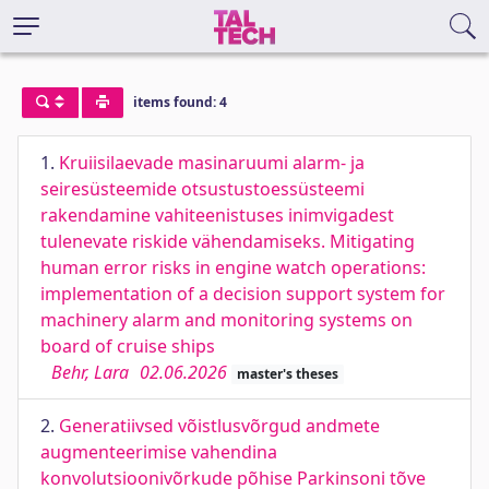
items found: 4
1.
Kruiisilaevade masinaruumi alarm- ja
seiresüsteemide otsustustoessüsteemi
rakendamine vahiteenistuses inimvigadest
tulenevate riskide vähendamiseks. Mitigating
human error risks in engine watch operations:
implementation of a decision support system for
machinery alarm and monitoring systems on
board of cruise ships
Behr, Lara
02.06.2026
master's theses
2.
Generatiivsed võistlusvõrgud andmete
augmenteerimise vahendina
konvolutsioonivõrkude põhise Parkinsoni tõve