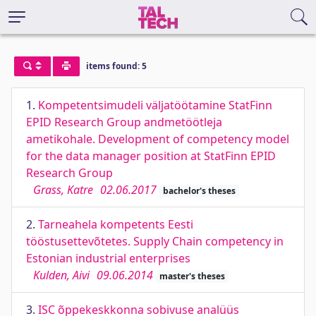
items found: 5
1.
Kompetentsimudeli väljatöötamine StatFinn
EPID Research Group andmetöötleja
ametikohale. Development of competency model
for the data manager position at StatFinn EPID
Research Group
Grass, Katre
02.06.2017
bachelor's theses
2.
Tarneahela kompetents Eesti
tööstusettevõtetes. Supply Chain competency in
Estonian industrial enterprises
Kulden, Aivi
09.06.2014
master's theses
3.
ISC õppekeskkonna sobivuse analüüs