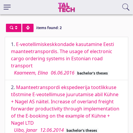
items found: 2
1.
E-veotellimiskeskkondade kasutamine Eesti
maanteetranspordis. The usage of electronic
cargo ordering systems in Estonian road
transport
Kaarneem, Elina
06.06.2016
bachelor's theses
2.
Maanteetranspordi ekspedeerija tootlikkuse
tõstmine E-veotellimuse juurutamise abil Kühne
+ Nagel AS näitel. Increase of overland freight
forwarder productivity through implementation
of the E-booking on the example of Kühne +
Nagel LTD
Uibo, Janar
12.06.2014
bachelor's theses