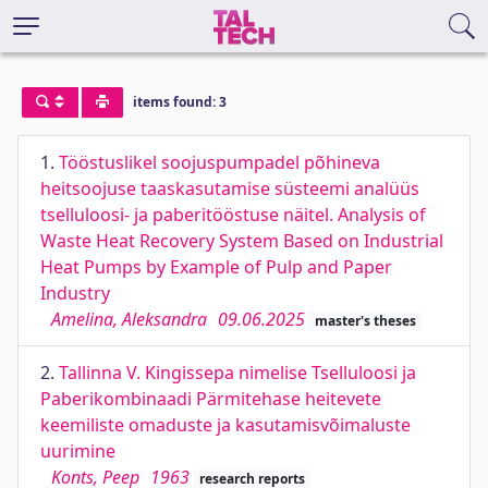
items found: 3
1.
Tööstuslikel soojuspumpadel põhineva
heitsoojuse taaskasutamise süsteemi analüüs
tselluloosi- ja paberitööstuse näitel. Analysis of
Waste Heat Recovery System Based on Industrial
Heat Pumps by Example of Pulp and Paper
Industry
Amelina, Aleksandra
09.06.2025
master's theses
2.
Tallinna V. Kingissepa nimelise Tselluloosi ja
Paberikombinaadi Pärmitehase heitevete
keemiliste omaduste ja kasutamisvõimaluste
uurimine
Konts, Peep
1963
research reports