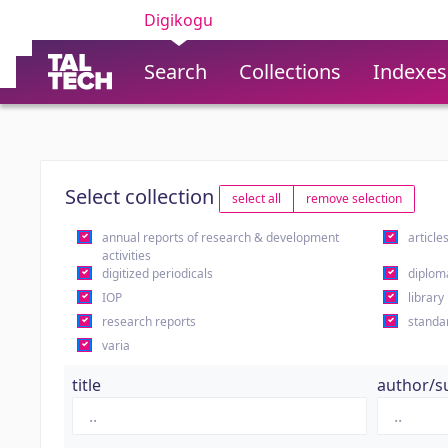
Digikogu
Search
Collections
Indexes
Select collection
select all
remove selection
annual reports of research & development
article
activities
digitized periodicals
diplom
IOP
library
research reports
standa
varia
title
author/s