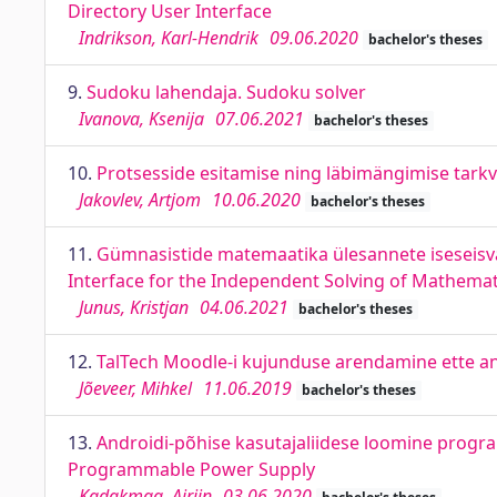
Directory User Interface
Indrikson, Karl-Hendrik
09.06.2020
bachelor's theses
9.
Sudoku lahendaja. Sudoku solver
Ivanova, Ksenija
07.06.2021
bachelor's theses
10.
Protsesside esitamise ning läbimängimise tarkv
Jakovlev, Artjom
10.06.2020
bachelor's theses
11.
Gümnasistide matemaatika ülesannete iseseisv
Interface for the Independent Solving of Mathema
Junus, Kristjan
04.06.2021
bachelor's theses
12.
TalTech Moodle-i kujunduse arendamine ette an
Jõeveer, Mihkel
11.06.2019
bachelor's theses
13.
Androidi-põhise kasutajaliidese loomine progra
Programmable Power Supply
Kadakmaa, Airiin
03.06.2020