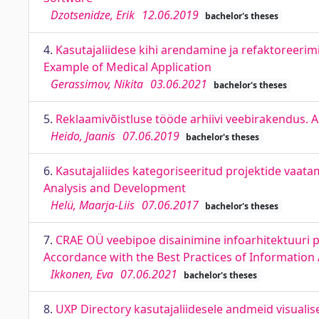
Dzotsenidze, Erik
12.06.2019
bachelor's theses
4.
Kasutajaliidese kihi arendamine ja refaktoreeri
Example of Medical Application
Gerassimov, Nikita
03.06.2021
bachelor's theses
5.
Reklaamivõistluse tööde arhiivi veebirakendus. 
Heido, Jaanis
07.06.2019
bachelor's theses
6.
Kasutajaliides kategoriseeritud projektide vaata
Analysis and Development
Helü, Maarja-Liis
07.06.2017
bachelor's theses
7.
CRAE OÜ veebipoe disainimine infoarhitektuuri p
Accordance with the Best Practices of Information 
Ikkonen, Eva
07.06.2021
bachelor's theses
8.
UXP Directory kasutajaliidesele andmeid visualis