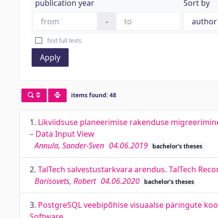
publication year
Sort by
-
find full texts
Apply
items found: 48
1.
Likviidsuse planeerimise rakenduse migreerimine
– Data Input View
Annula, Sander-Sven
04.06.2019
bachelor's theses
2.
TalTech salvestustarkvara arendus. TalTech Rec
Barisovets, Robert
04.06.2020
bachelor's theses
3.
PostgreSQL veebipõhise visuaalse päringute ko
Software