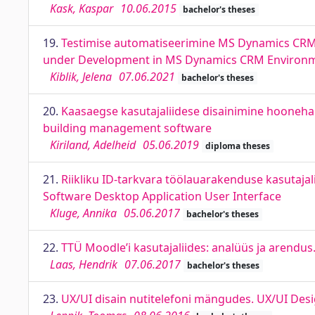
Kask, Kaspar
10.06.2015
bachelor's theses
19.
Testimise automatiseerimine MS Dynamics CRM 
under Development in MS Dynamics CRM Environ
Kiblik, Jelena
07.06.2021
bachelor's theses
20.
Kaasaegse kasutajaliidese disainimine hooneha
building management software
Kiriland, Adelheid
05.06.2019
diploma theses
21.
Riikliku ID-tarkvara töölauarakenduse kasutaja
Software Desktop Application User Interface
Kluge, Annika
05.06.2017
bachelor's theses
22.
TTÜ Moodle’i kasutajaliides: analüüs ja arendu
Laas, Hendrik
07.06.2017
bachelor's theses
23.
UX/UI disain nutitelefoni mängudes. UX/UI De