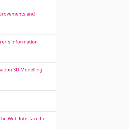
Improvements and
rer´s information
mation 3D Modelling
the Web Interface for