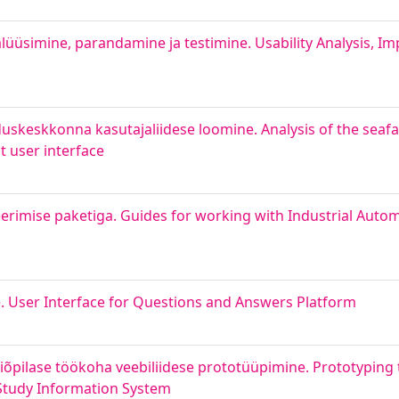
lüüsimine, parandamine ja testimine. Usability Analysis, 
skeskkonna kasutajaliidese loomine. Analysis of the seafa
t user interface
rimise paketiga. Guides for working with Industrial Auto
le. User Interface for Questions and Answers Platform
õpilase töökoha veebiliidese prototüüpimine. Prototyping 
 Study Information System