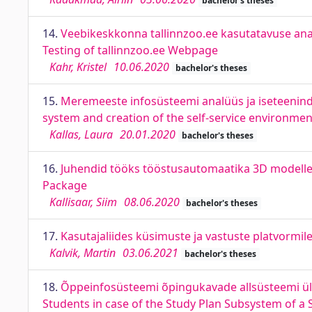
bachelor's theses
14.
Veebikeskkonna tallinnzoo.ee kasutatavuse ana
Testing of tallinnzoo.ee Webpage
Kahr, Kristel
10.06.2020
bachelor's theses
15.
Meremeeste infosüsteemi analüüs ja iseteenindu
system and creation of the self-service environmen
Kallas, Laura
20.01.2020
bachelor's theses
16.
Juhendid tööks tööstusautomaatika 3D modellee
Package
Kallisaar, Siim
08.06.2020
bachelor's theses
17.
Kasutajaliides küsimuste ja vastuste platvormi
Kalvik, Martin
03.06.2021
bachelor's theses
18.
Õppeinfosüsteemi õpingukavade allsüsteemi üli
Students in case of the Study Plan Subsystem of a