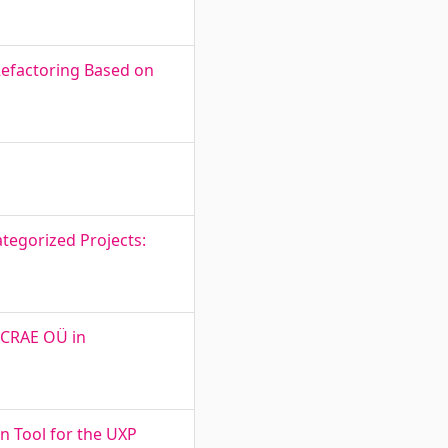
Refactoring Based on
ategorized Projects:
f CRAE OÜ in
on Tool for the UXP