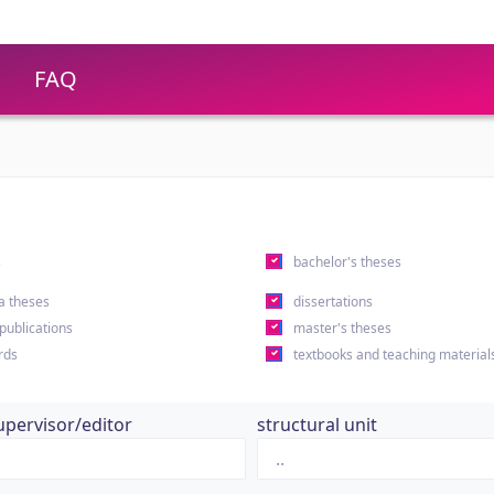
FAQ
s
bachelor's theses
a theses
dissertations
 publications
master's theses
rds
textbooks and teaching material
upervisor/editor
structural unit