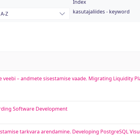
Index
kasutajaliides - keyword
 veebi – andmete sisestamise vaade. Migrating Liquidity Pl
ording Software Development
ostamise tarkvara arendamine. Developing PostgreSQL Visu