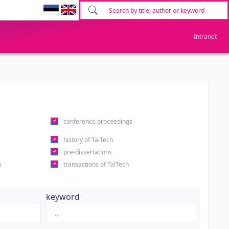
Intranet
conference proceedings
history of TalTech
pre-dissertations
s
transactions of TalTech
keyword