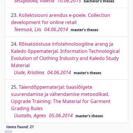
Šestipalova, Valeria
10.06.2015
bachelor's theses
23.
Kollektsiooni arendus e-poele. Collection
development for online retail
Teemusk, Liis
04.06.2014
master's theses
24.
Rõivatööstuse infotehnoloogiline areng ja
Kaledo õppematerjal. Information Technological
Evolution of Clothing Industry and Kaledo Study
Material
Uude, Kristiina
04.06.2014
master's theses
25.
Täiendõppematerjal: baaslõigete
suurendamise ja vähendamise metoodikad.
Upgrade Training: The Material for Garment
Grading Rules
Uustallo, Agnes
05.06.2014
master's theses
items found: 27