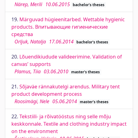
Närep, Merili
10.06.2015
bachelor's theses
19.
Märguvad hügieenitarbed. Wettable hygienic
products. Впитывающие гигиенические
средства
Orljuk, Natalja
17.06.2014
bachelor's theses
20.
Lõuendikiudude valideerimine. Validation of
canvas’ supports
Plamus, Tiia
03.06.2010
master's theses
21.
Sõjaväe rännakutelgi arendus. Military tent
product development process
Roosimägi, Nele
05.06.2014
master's theses
22.
Tekstiili- ja rõivatööstus ning selle mõju
keskkonnale. Textile and clothing industry impact
on the environment