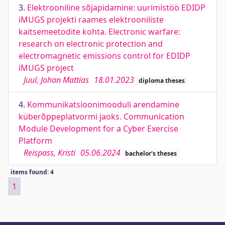
3.
Elektrooniline sõjapidamine: uurimistöö EDIDP
iMUGS projekti raames elektrooniliste
kaitsemeetodite kohta. Electronic warfare:
research on electronic protection and
electromagnetic emissions control for EDIDP
iMUGS project
Juul, Johan Mattias
18.01.2023
diploma theses
4.
Kommunikatsioonimooduli arendamine
küberõppeplatvormi jaoks. Communication
Module Development for a Cyber Exercise
Platform
Reispass, Kristi
05.06.2024
bachelor's theses
items found: 4
1