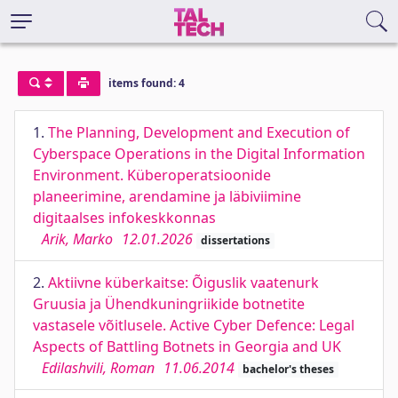
items found: 4
1.
The Planning, Development and Execution of
Cyberspace Operations in the Digital Information
Environment. Küberoperatsioonide
planeerimine, arendamine ja läbiviimine
digitaalses infokeskkonnas
Arik, Marko
12.01.2026
dissertations
2.
Aktiivne küberkaitse: Õiguslik vaatenurk
Gruusia ja Ühendkuningriikide botnetite
vastasele võitlusele. Active Cyber Defence: Legal
Aspects of Battling Botnets in Georgia and UK
Edilashvili, Roman
11.06.2014
bachelor's theses