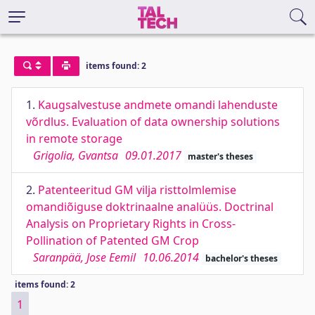
items found: 2
1.
Kaugsalvestuse andmete omandi lahenduste
võrdlus. Evaluation of data ownership solutions
in remote storage
Grigolia, Gvantsa
09.01.2017
master's theses
2.
Patenteeritud GM vilja risttolmlemise
omandiõiguse doktrinaalne analüüs. Doctrinal
Analysis on Proprietary Rights in Cross-
Pollination of Patented GM Crop
Saranpää, Jose Eemil
10.06.2014
bachelor's theses
items found: 2
1