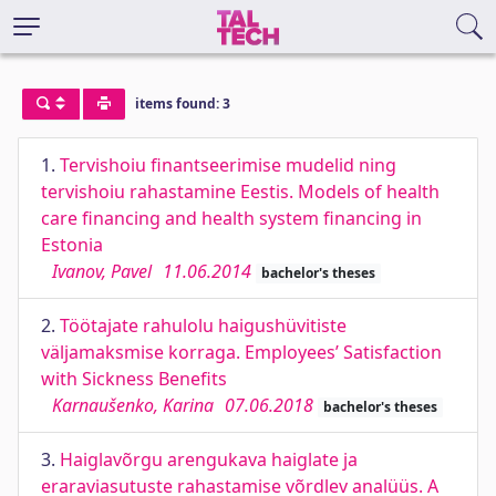
items found: 3
1.
Tervishoiu finantseerimise mudelid ning
tervishoiu rahastamine Eestis. Models of health
care financing and health system financing in
Estonia
Ivanov, Pavel
11.06.2014
bachelor's theses
2.
Töötajate rahulolu haigushüvitiste
väljamaksmise korraga. Employees’ Satisfaction
with Sickness Benefits
Karnaušenko, Karina
07.06.2018
bachelor's theses
3.
Haiglavõrgu arengukava haiglate ja
eraraviasutuste rahastamise võrdlev analüüs. A