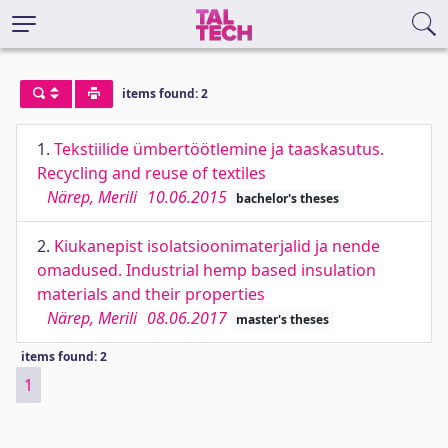
items found: 2
1.
Tekstiilide ümbertöötlemine ja taaskasutus.
Recycling and reuse of textiles
Närep, Merili
10.06.2015
bachelor's theses
2.
Kiukanepist isolatsioonimaterjalid ja nende
omadused. Industrial hemp based insulation
materials and their properties
Närep, Merili
08.06.2017
master's theses
items found: 2
1