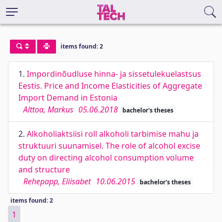
items found: 2
1.
Impordinõudluse hinna- ja sissetulekuelastsus
Eestis. Price and Income Elasticities of Aggregate
Import Demand in Estonia
Alttoa, Markus
05.06.2018
bachelor's theses
2.
Alkoholiaktsiisi roll alkoholi tarbimise mahu ja
struktuuri suunamisel. The role of alcohol excise
duty on directing alcohol consumption volume
and structure
Rehepapp, Eliisabet
10.06.2015
bachelor's theses
items found: 2
1