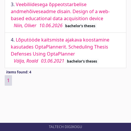
3.
Veebiliidesega õppeotstarbelise
andmehõiveseadme disain. Design of a web-
based educational data acquisition device
Niin, Oliver
10.06.2026
bachelor's theses
4.
Lõputööde kaitsmiste ajakava koostamine
kasutades OptaPlannerit. Scheduling Thesis
Defenses Using OptaPlanner
Välja, Roald
03.06.2021
bachelor's theses
items found: 4
1
TALTECH DIGIKOGU