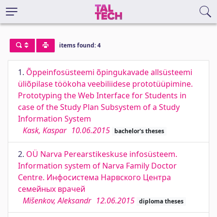
items found: 4
1.
Õppeinfosüsteemi õpingukavade allsüsteemi
üliõpilase töökoha veebiliidese prototüüpimine.
Prototyping the Web Interface for Students in
case of the Study Plan Subsystem of a Study
Information System
Kask, Kaspar
10.06.2015
bachelor's theses
2.
OÜ Narva Perearstikeskuse infosüsteem.
Information system of Narva Family Doctor
Centre. Инфосистема Нарвского Центра
семейных врачей
Mišenkov, Aleksandr
12.06.2015
diploma theses