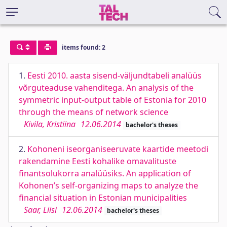
items found: 2
1.
Eesti 2010. aasta sisend-väljundtabeli analüüs
võrguteaduse vahenditega. An analysis of the
symmetric input-output table of Estonia for 2010
through the means of network science
Kivila, Kristiina
12.06.2014
bachelor's theses
2.
Kohoneni iseorganiseeruvate kaartide meetodi
rakendamine Eesti kohalike omavalituste
finantsolukorra analüüsiks. An application of
Kohonen’s self-organizing maps to analyze the
financial situation in Estonian municipalities
Saar, Liisi
12.06.2014
bachelor's theses